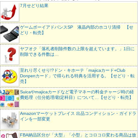
7月せどり結果
ゲームボーイアドバンスSP 液晶内部のホコリ清掃 【せ
どり・転売】
ヤフオク「落札者削除件数の上限を超えています。」1日に
削除できる件数は…
至れり尽くせり!?ドン・キホーテ「majicaカード+Club
Donpenカード」で得られる特典を活用する。【せどり・転
売】
Suicaやmajicaカードなど電子マネーの料金チャージ時の経
費処理（仕分処理/勘定科目）について…【せどり・転売】
Amazonマーケットプレイス 出品コンディション・ガイドラ
インを一部変更
FBA納品区分が「大型」「小型」とコロコロ変わる商品は放