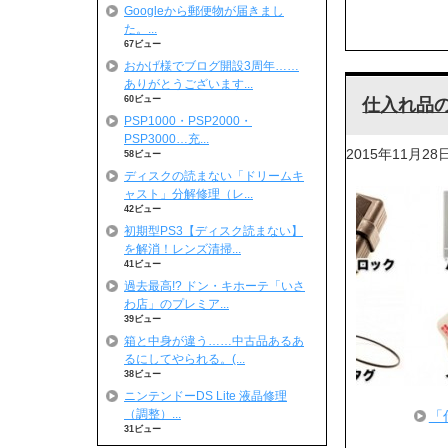
Googleから郵便物が届きまし
た。...
67ビュー
おかげ様でブログ開設3周年……
ありがとうございます...
60ビュー
仕入れ品
PSP1000・PSP2000・
PSP3000…充...
2015年11月28
58ビュー
ディスクの読まない「ドリームキ
ャスト」分解修理（レ...
42ビュー
初期型PS3【ディスク読まない】
を解消！レンズ清掃...
41ビュー
過去最高!? ドン・キホーテ「いさ
わ店」のプレミア...
39ビュー
箱と中身が違う……中古品あるあ
るにしてやられる。(...
38ビュー
ニンテンドーDS Lite 液晶修理
（調整）...
「
31ビュー