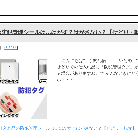
の防犯管理シールは…はがす？はがさない？【せどり・
日
[
せどり
]
こんにちは^^ 予約配信…… いため です
せどりでの仕入れ品に「防犯管理タグ」
る場合がありますね。^^ そんなときにど
い・・・
仕入れ品の防犯管理シールは…はがす？はがさない？【せどり・転売】