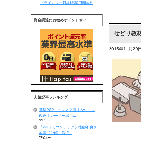
プライスター日本版30日間無料
資金調達にお勧めポイントサイト
せどり教
2015年11月29
人気記事ランキング
薄型PS2「ディスク読まない」を
改善！レーザー出力...
94ビュー
「Wiiリモコン」ボタン接触不良を
改善【分解・洗浄...
78ビュー