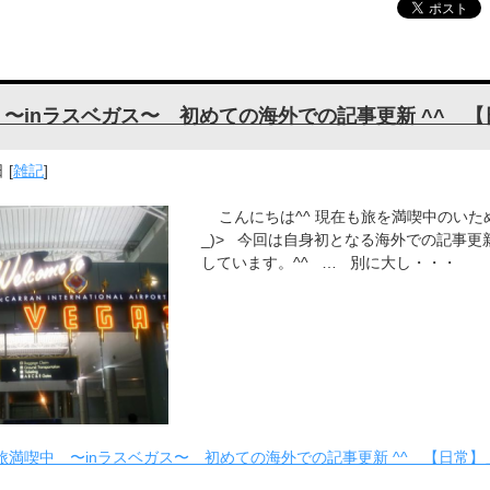
〜inラスベガス〜 初めての海外での記事更新 ^^ 【
日
[
雑記
]
こんにちは^^ 現在も旅を満喫中のいため
_)> 今回は自身初となる海外での記事更
しています。^^ … 別に大し・・・
旅満喫中 〜inラスベガス〜 初めての海外での記事更新 ^^ 【日常