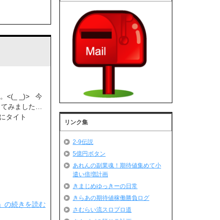
(_ _)> 今
ってみました…
的にタイト
リンク集
2-9伝説
5億円ボタン
あれんの副業魂！期待値集めて小
遣い倍増計画
きまじめゆっきーの日常
きらあの期待値稼働勝負ログ
」の続きを読む
さむらい流スロプロ道