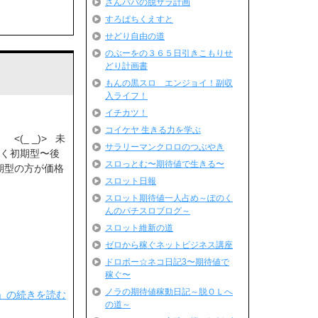
さんパパの脱サラ計画
すろぱちくえすと
せどり自由の道
のぶーをの３６５日引きこもりせ
どり計画書
もんの黒スロ エンジョイ！副収
入ライフ！
イチカツ！
コイケヤ 生きる力を学ぶ
<(_ _)> 未
サラリーマンクロロのつぶやき
多く初期型〜後
スロっとむ〜期待値で生きる〜
期型の方が価格
スロット日報
スロット期待値一人占め～ぽのく
んのパチスロブログ～
スロット維新の道
ゼロから稼ぐネットビジネス講座
ドロボー☆ネコ日記3〜期待値で
稼ぐ〜
ノラの期待値稼動日記～脱ＯＬへ
」の続きを読む
の道～