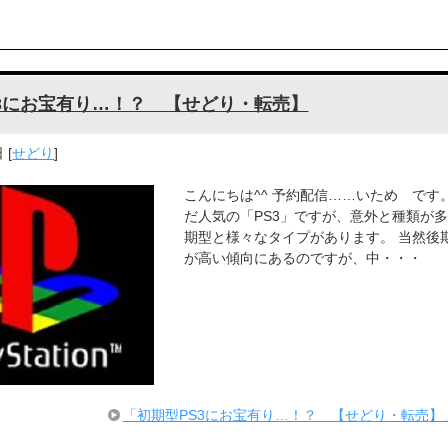
S3にお宝有り…！？ 【せどり・転売】
日
[
せどり
]
こんにちは^^ 予約配信……いため です。 
だ人気の「PS3」ですが、意外と種類が
期型と様々なタイプがあります。 当然後
が高い傾向にあるのですが、中・・・
「初期型PS3にお宝有り…！？ 【せどり・転売】