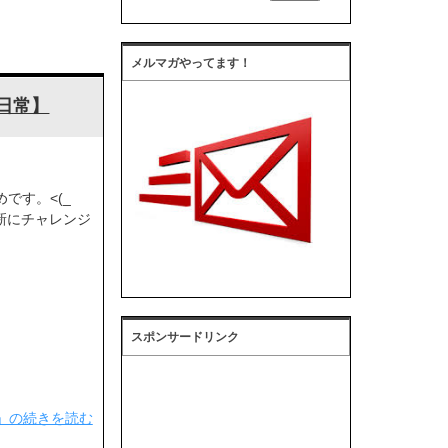
メルマガやってます！
日常】
です。<(_
新にチャレンジ
スポンサードリンク
】」の続きを読む