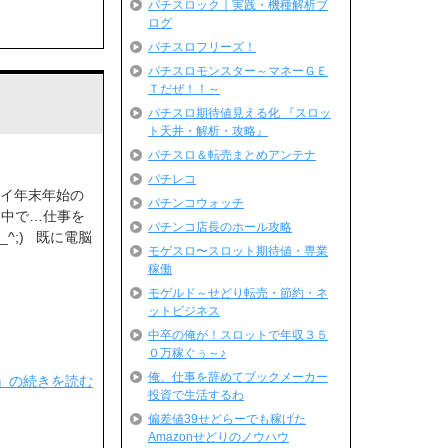
パチスロック｜実践・機種解析ブ
ログ
パチスロフリーズ！
パチスロモンスター～マネーＧＥ
Ｔだぜ！！～
パチスロ期待値見える化 『スロッ
ト天井・解析・攻略』
パチスロ＆転売まとめアンテナ
パチレコ
ツイ年末年始の
パチンコウォッチ
な中で…仕事を
パチンコ店長のホール攻略
^;) 既に電脳
モゲスロ〜スロット期待値・専業
稼働
モゲルド～せどり転売・節約・ネ
ットビジネス
中卒の俺が！スロットで年収３５
０万稼ぐぅ～♪
俺、仕事を辞めてブックメーカー
)」の続きを読む
投資で生活するわ
偏差値39せどらーでも稼げた
Amazonせどりのノウハウ