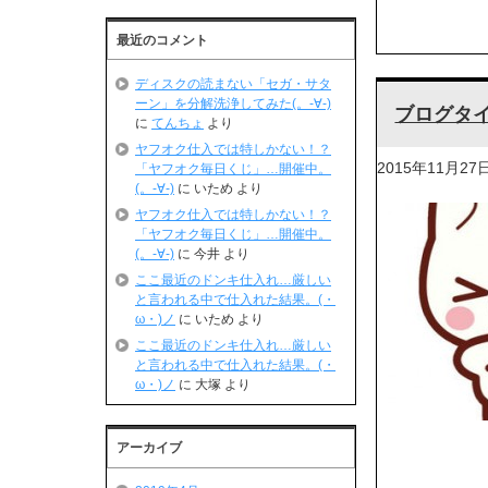
最近のコメント
ディスクの読まない「セガ・サタ
ーン」を分解洗浄してみた(。-∀-)
ブログタ
に
てんちょ
より
ヤフオク仕入では特しかない！？
2015年11月27
「ヤフオク毎日くじ」…開催中。
(。-∀-)
に
いため
より
ヤフオク仕入では特しかない！？
「ヤフオク毎日くじ」…開催中。
(。-∀-)
に
今井
より
ここ最近のドンキ仕入れ…厳しい
と言われる中で仕入れた結果。(・
ω・)ノ
に
いため
より
ここ最近のドンキ仕入れ…厳しい
と言われる中で仕入れた結果。(・
ω・)ノ
に
大塚
より
アーカイブ