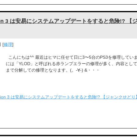
ation 3 は安易にシステムアップデートをすると危険!? 
日
[
修理
]
こんにちは^^ 最近はヒマに任せて日に3〜5台のPS3を修理していま
には「YLOD」と呼ばれる赤ランプエラーの修理が多く、内容とし
まで分解しての修理となります。(。-∀-) &・・・
Station 3 は安易にシステムアップデートをすると危険!? 【ジャンクせ