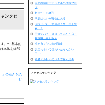
元介護福祉士ナックルの情報ブロ
グ
初当たり890円
【ジャンクせ
学歴はないが野心はある
現役せどらー海藤の人生、国士無
双！！
田舎でパチ・スロしてみた〜店・
客攻略〜＠副収入
す。^^ 基本的
稼ぐ力を学ぶ無料講座
ては本体を細部
設定ねらいで億ぬいたらんかい
(^_-)
隠者エルレボのパチで稼ぐ思考
アクセスランキング
どり】」の続きを読
む