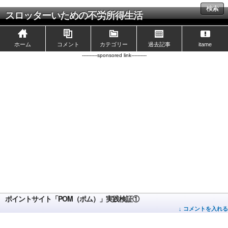
検索
スロッターいための不労所得生活
ホーム
コメント
カテゴリー
過去記事
itame
----------sponsored link----------
ポイントサイト「POM（ポム）」実践検証①
↓ コメントを入れる