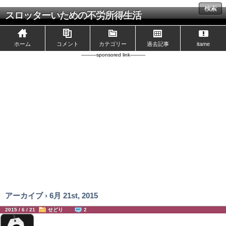
検索
スロッターいための不労所得生活
ホーム
コメント
カテゴリー
過去記事
itame
----------sponsored link----------
アーカイブ › 6月 21st, 2015
2015 / 6 / 21
せどり
2