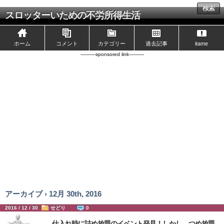
検索
スロッターいための不労所得生活
ホーム
コメント
カテゴリー
過去記事
itame
----------sponsored link----------
アーカイブ › 12月 30th, 2016
2016 / 12 / 30
せどり
0
仕入れ時に詰め放題のイベント発見！しかし…つめ放題