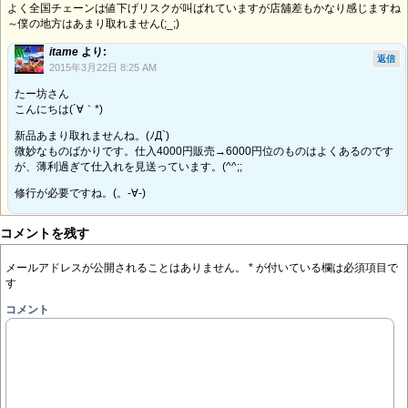
よく全国チェーンは値下げリスクが叫ばれていますが店舖差もかなり感じますね
～僕の地方はあまり取れません(;_;)
itame
より:
返信
2015年3月22日 8:25 AM
たー坊さん
こんにちは(´∀｀*)
新品あまり取れませんね。(ﾉД`)
微妙なものばかりです。仕入4000円販売→6000円位のものはよくあるのです
が、薄利過ぎて仕入れを見送っています。(^^;;
修行が必要ですね。(。-∀-)
コメントを残す
メールアドレスが公開されることはありません。
*
が付いている欄は必須項目で
す
コメント