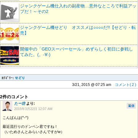
ジャンクゲーム機仕入れの副産物…意外なところで利益アッ
プだ！～その2
ジャンクゲーム機せどり オススメは○○○○だ!!【せどり・転
売】
開催中の「GEOスーパーセール」めずらしく初日に参戦し
てみた。(。-∀-)
ｶﾃｺﾞﾘｰ:
せどり
3/21, 2015 @ 07:25 am
コメント( 2 )
2件のコメント
たー坊
より:
返信
2015年3月22日 12:07 AM
こんばんは(^-^)
最近流行りのドンペン君ですね！
（いためさんとみらいさんですがw）