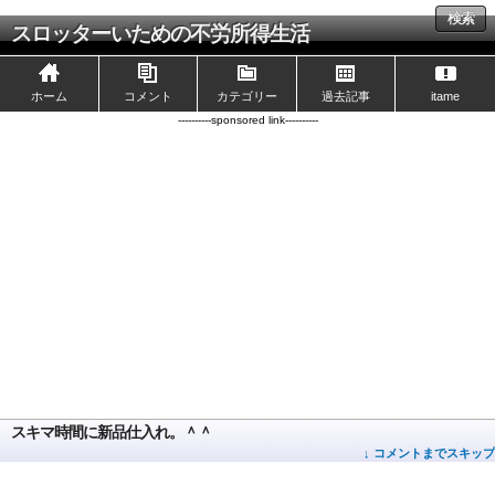
検索
スロッターいための不労所得生活
ホーム
コメント
カテゴリー
過去記事
itame
----------sponsored link----------
スキマ時間に新品仕入れ。＾＾
↓ コメントまでスキップ