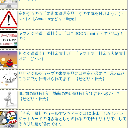
意外なものも「要期限管理商品」なので気を付けよう。(・
ω・)ノ【Amazonせどり・転売】
ヤフオク発送 送料安い「はこBOON mini 」ってどんなも
の？
相次ぐ運送会社の料金値上げ…「ヤマト便」料金も大幅値上
げに…(;´･ω･)
リサイクルショップの未使用品には注意が必要!? 思わぬと
ころに罠が仕掛けられてます…【せどり・転売】
3日間の遠征仕入…効率の悪い遠征仕入はするべきか…?
【せどり・転売】
「令和」最初のゴールデンウィークは10連休…しかしクレ
ジットカードの引き落としが遅れるので枠ギリギリで回して
る方は注意が必要ですな…