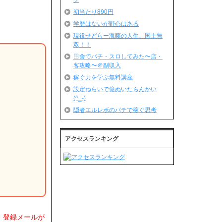
グ
初当たり890円
学歴はないが野心はある
現役せどらー海藤の人生、国士無
双！！
田舎でパチ・スロしてみた〜店・
客攻略〜＠副収入
稼ぐ力を学ぶ無料講座
設定ねらいで億ぬいたらんかい
(^_-)
隠者エルレボのパチで稼ぐ思考
アクセスランキング
、登録メールが