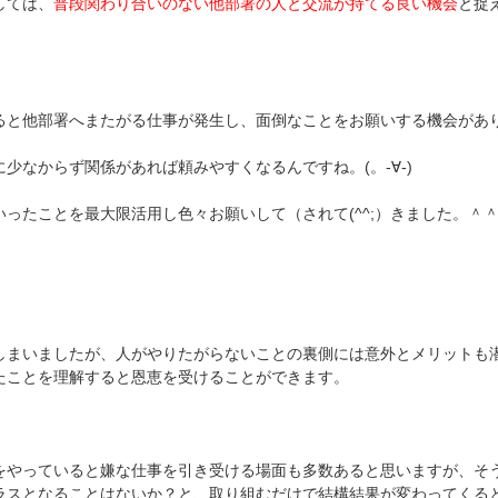
しては、
普段関わり合いのない他部署の人と交流が持てる良い機会
と捉
ると他部署へまたがる仕事が発生し、面倒なことをお願いする機会があ
少なからず関係があれば頼みやすくなるんですね。(。-∀-)
いったことを最大限活用し色々お願いして（されて(^^;）きました。＾
しまいましたが、人がやりたがらないことの裏側には意外とメリットも
たことを理解すると恩恵を受けることができます。
をやっていると嫌な仕事を引き受ける場面も多数あると思いますが、そ
ラスとなることはないか？と、取り組むだけで結構結果が変わってくる