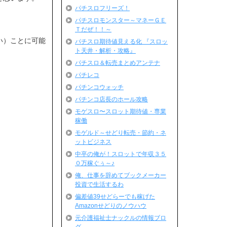
パチスロフリーズ！
パチスロモンスター～マネーＧＥ
Ｔだぜ！！～
い）ことに可能
パチスロ期待値見える化 『スロッ
ト天井・解析・攻略』
パチスロ＆転売まとめアンテナ
パチレコ
パチンコウォッチ
パチンコ店長のホール攻略
モゲスロ〜スロット期待値・専業
稼働
モゲルド～せどり転売・節約・ネ
ットビジネス
中卒の俺が！スロットで年収３５
０万稼ぐぅ～♪
俺、仕事を辞めてブックメーカー
投資で生活するわ
偏差値39せどらーでも稼げた
Amazonせどりのノウハウ
元介護福祉士ナックルの情報ブロ