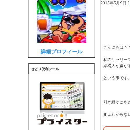
2015年5月9日
[
こんにちは＾
詳細プロフィール
私のサラリー
結構人が嫌が
せどり便利ツール
という事です。(｡
引き継ぐにあ
まぁわからな