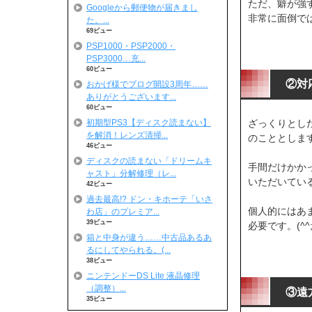
ただ、癖が強
Googleから郵便物が届きまし
非常に面倒では
た。...
69ビュー
PSP1000・PSP2000・
PSP3000…充...
60ビュー
②対
おかげ様でブログ開設3周年……
ありがとうございます...
60ビュー
初期型PS3【ディスク読まない】
ざっくりとし
を解消！レンズ清掃...
のこととしま
46ビュー
ディスクの読まない「ドリームキ
手間だけかか
ャスト」分解修理（レ...
いただいてい
42ビュー
過去最高!? ドン・キホーテ「いさ
個人的にはあ
わ店」のプレミア...
39ビュー
必要です。(^^
箱と中身が違う……中古品あるあ
るにしてやられる。(...
38ビュー
ニンテンドーDS Lite 液晶修理
（調整）...
③遠
35ビュー