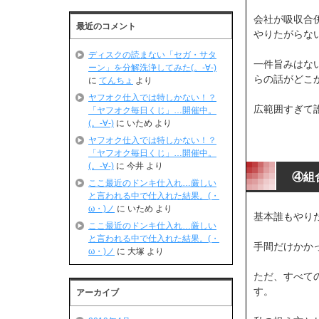
会社が吸収合
最近のコメント
やりたがらな
ディスクの読まない「セガ・サタ
一件旨みはな
ーン」を分解洗浄してみた(。-∀-)
らの話がどこ
に
てんちょ
より
ヤフオク仕入では特しかない！？
広範囲すぎて
「ヤフオク毎日くじ」…開催中。
(。-∀-)
に
いため
より
ヤフオク仕入では特しかない！？
「ヤフオク毎日くじ」…開催中。
(。-∀-)
に
今井
より
④組
ここ最近のドンキ仕入れ…厳しい
と言われる中で仕入れた結果。(・
ω・)ノ
に
いため
より
基本誰もやり
ここ最近のドンキ仕入れ…厳しい
と言われる中で仕入れた結果。(・
手間だけかか
ω・)ノ
に
大塚
より
ただ、すべて
す。
アーカイブ