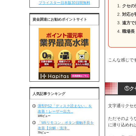
プライスター日本版30日間無料
クセの
対応が
資金調達にお勧めポイントサイト
遠方で
職場長
こんな感じで
①ク
人気記事ランキング
文字通りクセが
薄型PS2「ディスク読まない」を
改善！レーザー出力...
105ビュー
ただそのよう
「Wiiリモコン」ボタン接触不良を
に潜り込めれ
改善【分解・洗浄...
79ビュー