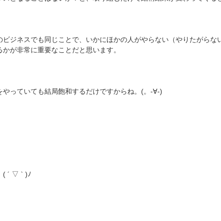
のビジネスでも同じことで、いかにほかの人がやらない（やりたがらな
るかが非常に重要なことだと思います。
やっていても結局飽和するだけですからね。(。-∀-)
 ▽ ` )ﾉ