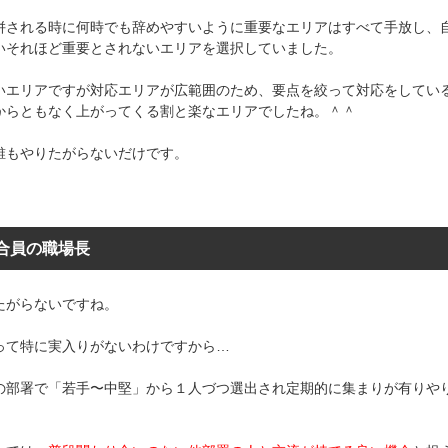
併される時に何時でも辞めやすいように重要なエリアはすべて手放し、
いそれほど重要とされないエリアを選択していました。
いエリアですが対応エリアが広範囲のため、要点を絞って対応をしてい
からともなく上がってくる割と楽なエリアでしたね。＾＾
誰もやりたがらないだけです。
合員の職場長
たがらないですね。
って特に実入りがないわけですから…
の部署で「若手〜中堅」から１人づつ選出され定期的に集まりが有りや