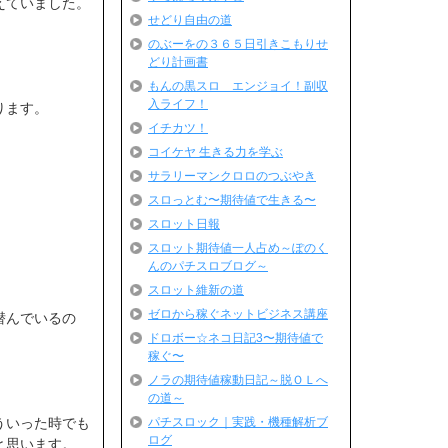
えていました。
せどり自由の道
のぶーをの３６５日引きこもりせ
どり計画書
もんの黒スロ エンジョイ！副収
入ライフ！
ります。
イチカツ！
コイケヤ 生きる力を学ぶ
サラリーマンクロロのつぶやき
＾
スロっとむ〜期待値で生きる〜
スロット日報
スロット期待値一人占め～ぽのく
んのパチスロブログ～
スロット維新の道
ゼロから稼ぐネットビジネス講座
潜んでいるの
ドロボー☆ネコ日記3〜期待値で
稼ぐ〜
ノラの期待値稼動日記～脱ＯＬへ
の道～
パチスロック｜実践・機種解析ブ
ういった時でも
ログ
と思います。