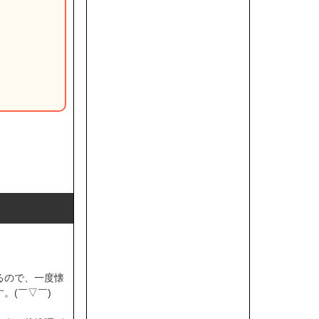
るので、一度懐
。(￣▽￣)