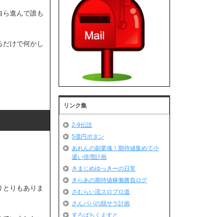
自ら進んで誰も
るだけで何かし
リンク集
2-9伝説
5億円ボタン
あれんの副業魂！期待値集めて小
遣い倍増計画
きまじめゆっきーの日常
きらあの期待値稼働勝負ログ
りとりもありま
さむらい流スロプロ道
さんパパの脱サラ計画
すろぱちくえすと