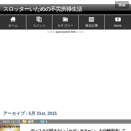
検索
スロッターいための不労所得生活
ホーム
コメント
カテゴリー
過去記事
itame
----------sponsored link----------
アーカイブ › 5月 31st, 2015
2015 / 5 / 31
修理
9
ディスクの読まない「セガ・サターン」を分解洗浄して