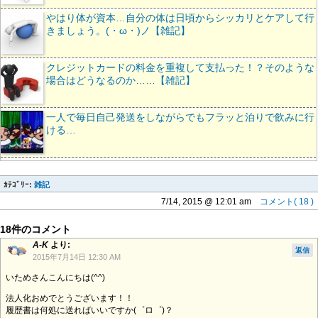
やはり体が資本…自分の体は日頃からシッカリとケアして行
きましょう。(・ω・)ノ【雑記】
クレジットカードの料金を重複して支払った！？そのような
場合はどうなるのか……【雑記】
一人で毎日自己発送をしながらでもフラッと泊りで飲みに行
ける…
ｶﾃｺﾞﾘｰ:
雑記
7/14, 2015 @ 12:01 am
コメント( 18 )
18件のコメント
A-K
より:
返信
2015年7月14日 12:30 AM
いためさんこんにちは(^^)
法人化おめでとうございます！！
履歴書は何処に送ればいいですか(゜ロ゜)？