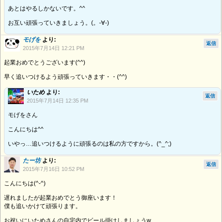
あとはやるしかないです。^^
お互い頑張っていきましょう。(。-∀-)
モげを
より:
返信
2015年7月14日 12:21 PM
起業おめでとうございます(^^)
早く追いつけるよう頑張っていきます・・(^^)
いため
より:
返信
2015年7月14日 12:35 PM
モげをさん
こんにちは^^
いやっ…追いつけるように頑張るのは私の方ですから。(^_^;)
たー坊
より:
返信
2015年7月16日 10:52 PM
こんにちは(^-^)
遅れましたが起業おめでとう御座います！
僕も追いかけて頑張ります。
お祝いにいためさんの自宅内でビール掛けしましょうw