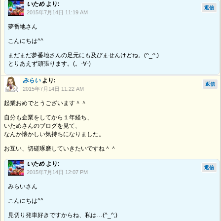
いため
より:
返信
2015年7月14日 11:19 AM
夢番地さん
こんにちは^^
まだまだ夢番地さんの足元にも及びませんけどね。(^_^;)
とりあえず頑張ります。(。-∀-)
みらい
より:
返信
2015年7月14日 11:22 AM
起業おめでとうございます＾＾
自分も企業をしてから１年経ち、
いためさんのブログを見て、
なんか懐かしい気持ちになりました。
お互い、切磋琢磨していきたいですね＾＾
いため
より:
返信
2015年7月14日 12:07 PM
みらいさん
こんにちは^^
見切り発車好きですからね、私は…(^_^;)