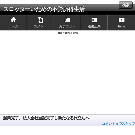
検索
スロッターいための不労所得生活
ホーム
コメント
カテゴリー
過去記事
itame
----------sponsored link----------
起業完了。法人会社登記完了し新たなる旅立ちへ…
↓ コメントまでスキップ