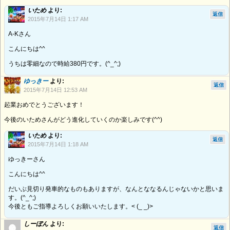
いため
より:
返信
2015年7月14日 1:17 AM
A-Kさん
こんにちは^^
うちは零細なので時給380円です。(^_^;)
ゆっきー
より:
返信
2015年7月14日 12:53 AM
起業おめでとうございます！
今後のいためさんがどう進化していくのか楽しみです(^^)
いため
より:
返信
2015年7月14日 1:18 AM
ゆっきーさん
こんにちは^^
だいぶ見切り発車的なものもありますが、なんとななるんじゃないかと思いま
す。(^_^;)
今後ともご指導よろしくお願いいたします。< (_ _)>
しーぼん
より:
返信