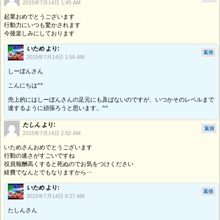
2015年7月14日 1:45 AM
起業おめでとうございます
行動力にいつも驚かされます
今後楽しみにしております
いため
より:
返信
2015年7月14日 1:55 AM
しーぼんさん
こんにちは^^
売上的にはしーぼんさんの足元にも及ばないのですが、いつかそのレベルまで
達するように頑張ろうと思います。^^
たしん
より:
返信
2015年7月14日 2:50 AM
いためさんおめでとうございます
行動の速さがすごいですね
役員報酬高くすると死ぬのでお気をつけください
経費でなんとでもなりますから‥
いため
より:
返信
2015年7月14日 9:27 AM
たしんさん