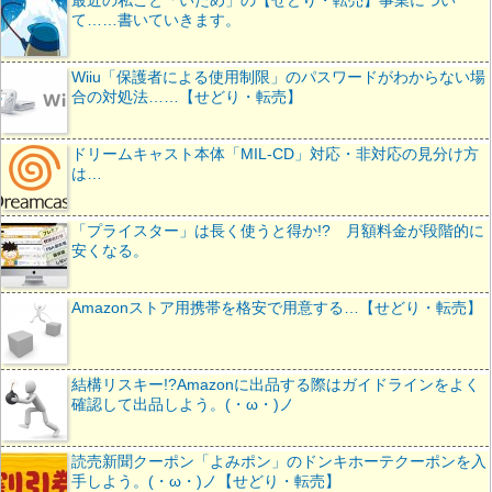
最近の私こと「いため」の【せどり・転売】事業につい
て……書いていきます。
Wiiu「保護者による使用制限」のパスワードがわからない場
合の対処法……【せどり・転売】
ドリームキャスト本体「MIL-CD」対応・非対応の見分け方
は…
「プライスター」は長く使うと得か!? 月額料金が段階的に
安くなる。
Amazonストア用携帯を格安で用意する…【せどり・転売】
結構リスキー!?Amazonに出品する際はガイドラインをよく
確認して出品しよう。(・ω・)ノ
読売新聞クーポン「よみポン」のドンキホーテクーポンを入
手しよう。(・ω・)ノ【せどり・転売】