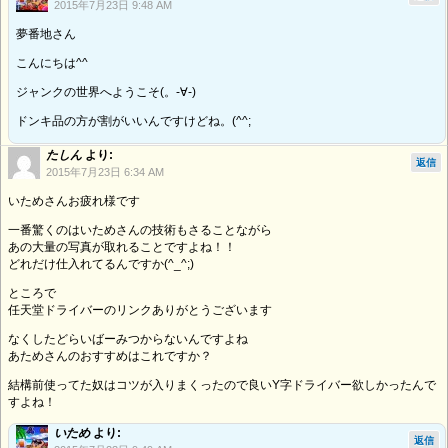
2015年7月23日 9:48 AM
夢番地さん
こんにちは^^
ジャンクの世界へようこそ(。-∀-)
ドンキ品の方が割がいいんですけどね。(^^;
たしん
より:
返信
2015年7月23日 6:34 AM
いためさんお疲れ様です
一番驚くのはいためさんの技術もさることながら
あの大量の写真が取れることですよね！！
どれだけ仕入れてるんですか(^_^;)
ところで
任天堂ドライバーのリンクありがとうございます
なくしたどらいばーみつからないんですよね
あためさんのおすすめはこれですか？
結構前使ってた奴はコツが入りまくったので良いY字ドライバー欲しかったんで
すよね！
いため
より:
返信