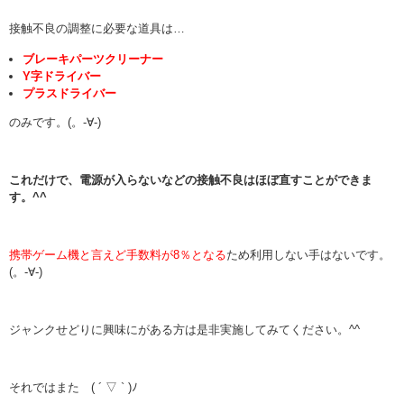
接触不良の調整に必要な道具は…
ブレーキパーツクリーナー
Y字ドライバー
プラスドライバー
のみです。(。-∀-)
これだけで、電源が入らないなどの接触不良はほぼ直すことができま
す。^^
携帯ゲーム機と言えど手数料が8％となる
ため利用しない手はないです。
(。-∀-)
ジャンクせどりに興味にがある方は是非実施してみてください。^^
それではまた ( ´ ▽ ` )ﾉ