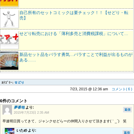
自己所有のセットコミックは要チェック！！【せどり・転
売】
せどり転売における「薄利多売と消費税課税」について…
新品セット品をバラす勇気…バラすことで利益が出るものが
ある……
ｶﾃｺﾞﾘｰ:
せどり
7/23, 2015 @ 12:36 am
コメント( 6 )
6件のコメント
夢番地
より:
返信
2015年7月23日 2:35 AM
早速明日買ってきて、ジャンクせどらーの仲間入りさせて頂きます(｀_´)ゞ笑
いため
より:
返信