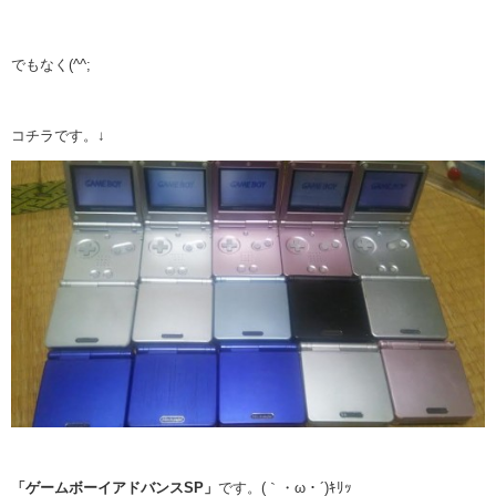
でもなく(^^;
コチラです。↓
「ゲームボーイアドバンスSP」
です。(｀・ω・´)ｷﾘｯ