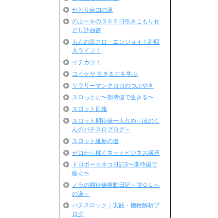
せどり自由の道
のぶーをの３６５日引きこもりせ
どり計画書
もんの黒スロ エンジョイ！副収
入ライフ！
イチカツ！
コイケヤ 生きる力を学ぶ
サラリーマンクロロのつぶやき
スロっとむ〜期待値で生きる〜
スロット日報
スロット期待値一人占め～ぽのく
んのパチスロブログ～
スロット維新の道
ゼロから稼ぐネットビジネス講座
ドロボー☆ネコ日記3〜期待値で
稼ぐ〜
ノラの期待値稼動日記～脱ＯＬへ
の道～
パチスロック｜実践・機種解析ブ
ログ