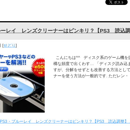
ルーレイ レンズクリーナーはピンキリ？【PS3 読込
日
[
せどり
]
こんにちは^^ ディスク系のゲーム機を
構な頻度で出くわす… 「ディスク読み込
すが、分解をせずとも改善する方法とし
ナーを使う方法が一般的です. ただレン・
PS3・ブルーレイ レンズクリーナーはピンキリ？【PS3 読込調整