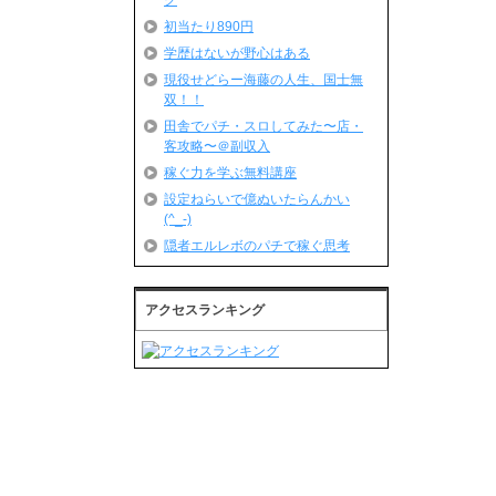
グ
初当たり890円
学歴はないが野心はある
現役せどらー海藤の人生、国士無
双！！
田舎でパチ・スロしてみた〜店・
客攻略〜＠副収入
稼ぐ力を学ぶ無料講座
設定ねらいで億ぬいたらんかい
(^_-)
隠者エルレボのパチで稼ぐ思考
アクセスランキング