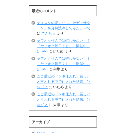
最近のコメント
ディスクの読まない「セガ・サタ
ーン」を分解洗浄してみた(。-∀-)
に
てんちょ
より
ヤフオク仕入では特しかない！？
「ヤフオク毎日くじ」…開催中。
(。-∀-)
に
いため
より
ヤフオク仕入では特しかない！？
「ヤフオク毎日くじ」…開催中。
(。-∀-)
に
今井
より
ここ最近のドンキ仕入れ…厳しい
と言われる中で仕入れた結果。(・
ω・)ノ
に
いため
より
ここ最近のドンキ仕入れ…厳しい
と言われる中で仕入れた結果。(・
ω・)ノ
に
大塚
より
アーカイブ