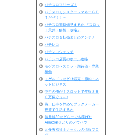
パチスロフリーズ！
パチスロモンスター～マネーＧＥ
Ｔだぜ！！～
パチスロ期待値見える化 『スロッ
ト天井・解析・攻略』
パチスロ＆転売まとめアンテナ
パチレコ
パチンコウォッチ
パチンコ店長のホール攻略
モゲスロ〜スロット期待値・専業
稼働
モゲルド～せどり転売・節約・ネ
ットビジネス
中卒の俺が！スロットで年収３５
０万稼ぐぅ～♪
俺、仕事を辞めてブックメーカー
投資で生活するわ
偏差値39せどらーでも稼げた
Amazonせどりのノウハウ
元介護福祉士ナックルの情報ブロ