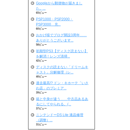
Googleから郵便物が届きまし
た。...
65ビュー
PSP1000・PSP2000・
PSP3000…充...
60ビュー
おかげ様でブログ開設3周年……
ありがとうございます...
58ビュー
初期型PS3【ディスク読まない】
を解消！レンズ清掃...
42ビュー
ディスクの読まない「ドリームキ
ャスト」分解修理（レ...
40ビュー
過去最高!? ドン・キホーテ「いさ
わ店」のプレミア...
39ビュー
箱と中身が違う……中古品あるあ
るにしてやられる。(...
37ビュー
ニンテンドーDS Lite 液晶修理
（調整）...
31ビュー