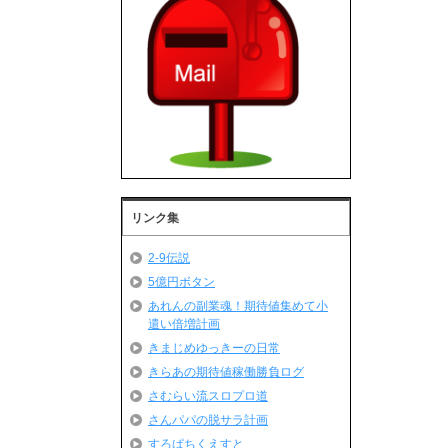
リンク集
2-9伝説
5億円ボタン
あれんの副業魂！期待値集めて小
遣い倍増計画
きまじめゆっきーの日常
きらあの期待値稼働勝負ログ
さむらい流スロプロ道
さんパパの脱サラ計画
すろぱちくえすと