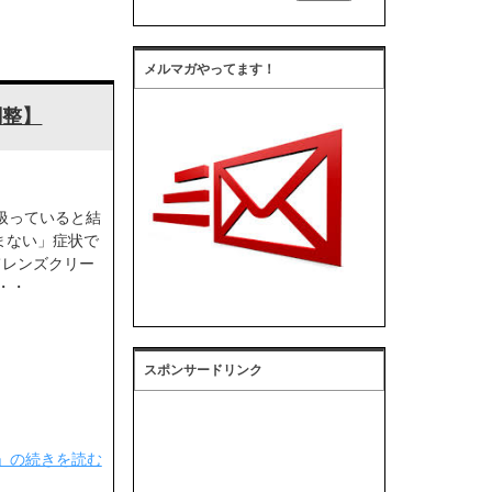
メルマガやってます！
調整】
扱っていると結
まない」症状で
てレンズクリー
・・
スポンサードリンク
】」の続きを読む