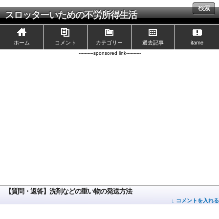
検索
スロッターいための不労所得生活
ホーム
コメント
カテゴリー
過去記事
itame
----------sponsored link----------
【質問・返答】洗剤などの重い物の発送方法
↓ コメントを入れる