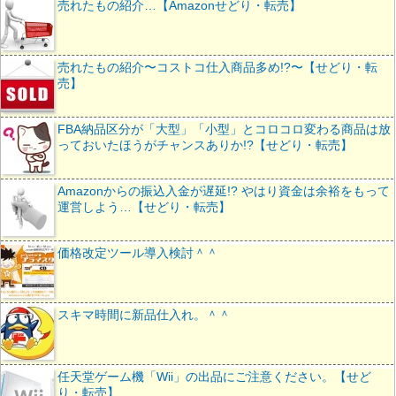
売れたもの紹介…【Amazonせどり・転売】
売れたもの紹介〜コストコ仕入商品多め!?〜【せどり・転
売】
FBA納品区分が「大型」「小型」とコロコロ変わる商品は放
っておいたほうがチャンスありか!?【せどり・転売】
Amazonからの振込入金が遅延!? やはり資金は余裕をもって
運営しよう…【せどり・転売】
価格改定ツール導入検討＾＾
スキマ時間に新品仕入れ。＾＾
任天堂ゲーム機「Wii」の出品にご注意ください。【せど
り・転売】