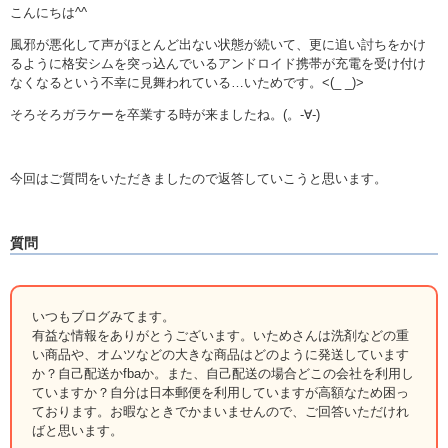
こんにちは^^
風邪が悪化して声がほとんど出ない状態が続いて、更に追い討ちをかけ
るように格安シムを突っ込んでいるアンドロイド携帯が充電を受け付け
なくなるという不幸に見舞われている…いためです。<(_ _)>
そろそろガラケーを卒業する時が来ましたね。(。-∀-)
今回はご質問をいただきましたので返答していこうと思います。
質問
いつもブログみてます。
有益な情報をありがとうございます。いためさんは洗剤などの重
い商品や、
オムツなどの大きな商品はどのように発送しています
か？自己配送かfbaか。また、
自己配送の場合どこの会社を利用し
ていますか？自分は日本郵便を利用していますが高額なため困っ
ております。お暇なときでかまいませんので、ご回答いただけれ
ばと思います。