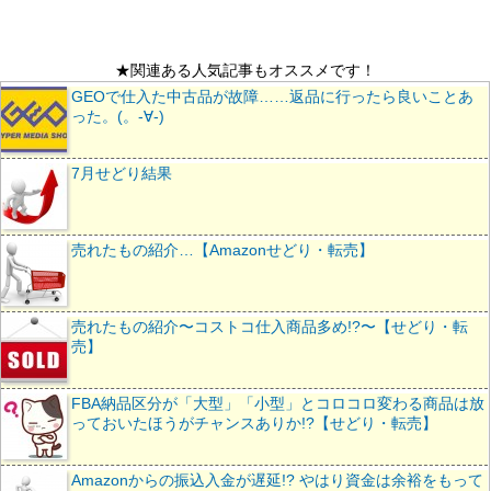
★関連ある人気記事もオススメです！
GEOで仕入た中古品が故障……返品に行ったら良いことあ
った。(。-∀-)
7月せどり結果
売れたもの紹介…【Amazonせどり・転売】
売れたもの紹介〜コストコ仕入商品多め!?〜【せどり・転
売】
FBA納品区分が「大型」「小型」とコロコロ変わる商品は放
っておいたほうがチャンスありか!?【せどり・転売】
Amazonからの振込入金が遅延!? やはり資金は余裕をもって