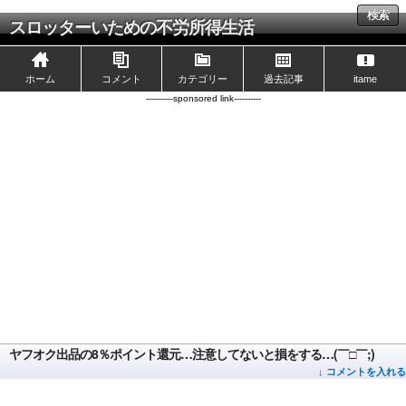
検索
スロッターいための不労所得生活
ホーム
コメント
カテゴリー
過去記事
itame
----------sponsored link----------
ヤフオク出品の8％ポイント還元…注意してないと損をする…(￣□￣;)
↓ コメントを入れる