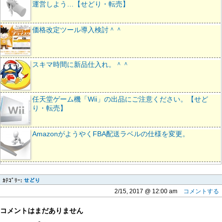
運営しよう…【せどり・転売】
価格改定ツール導入検討＾＾
スキマ時間に新品仕入れ。＾＾
任天堂ゲーム機「Wii」の出品にご注意ください。【せど
り・転売】
AmazonがようやくFBA配送ラベルの仕様を変更。
ｶﾃｺﾞﾘｰ:
せどり
2/15, 2017 @ 12:00 am
コメントする
コメントはまだありません