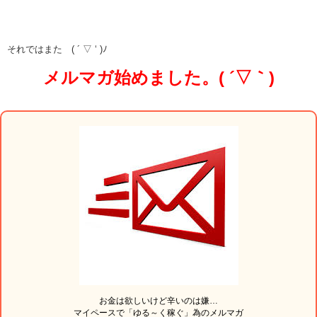
それではまた ( ´ ▽ ‘ )ﾉ
メルマガ始めました。( ´▽｀)
お金は欲しいけど辛いのは嫌…
マイペースで「ゆる～く稼ぐ」為のメルマガ