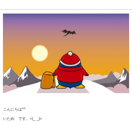
こんにちは^^
いため です。<(_ _)>