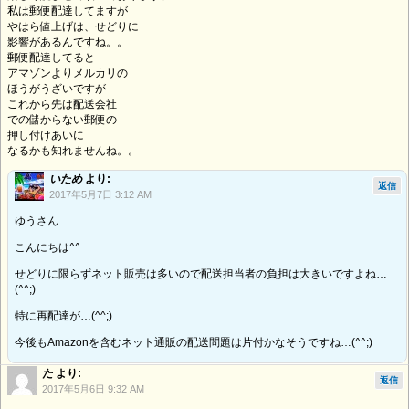
私は郵便配達してますが
やはら値上げは、せどりに
影響があるんですね。。
郵便配達してると
アマゾンよりメルカリの
ほうがうざいですが
これから先は配送会社
での儲からない郵便の
押し付けあいに
なるかも知れませんね。。
いため
より:
返信
2017年5月7日 3:12 AM
ゆうさん
こんにちは^^
せどりに限らずネット販売は多いので配送担当者の負担は大きいですよね…
(^^;)
特に再配達が…(^^;)
今後もAmazonを含むネット通販の配送問題は片付かなそうですね…(^^;)
た
より:
返信
2017年5月6日 9:32 AM