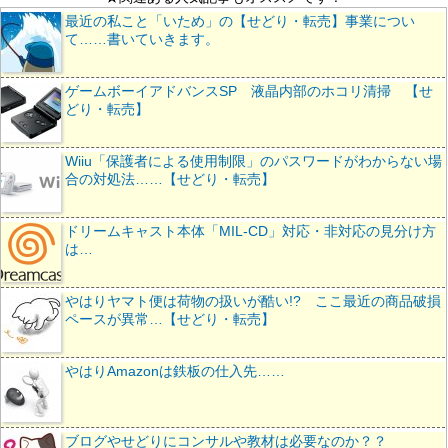
最近の私こと「いため」の【せどり・転売】事業につい
て……書いていきます。
ゲームボーイアドバンスSP 液晶内部のホコリ清掃 【せ
どり・転売】
Wiiu「保護者による使用制限」のパスワードがわからない場
合の対処法……【せどり・転売】
ドリームキャスト本体「MIL-CD」対応・非対応の見分け方
は…
やはりヤマト便は荷物の扱いが酷い!? ここ最近の商品破損
ペースが異常…【せどり・転売】
やはりAmazonは鉄板の仕入先……
ブログやせどりにコンサルや教材は必要なのか？？