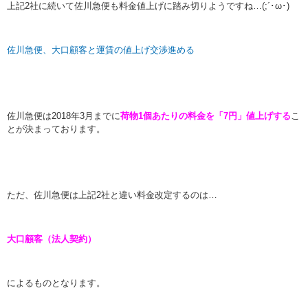
上記2社に続いて佐川急便も料金値上げに踏み切りようですね…(;´･ω･)
佐川急便、大口顧客と運賃の値上げ交渉進める
佐川急便は2018年3月までに
荷物1個あたりの料金を「7円」値上げする
こ
とが決まっております。
ただ、佐川急便は上記2社と違い料金改定するのは…
大口顧客（法人契約）
によるものとなります。