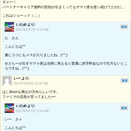
ギャー！
パートナーキャリア無料の告知が出まくってもヤマト便を使い続けてたのに…
これはショーック（ ; ; ）
いため
より:
返信
2017年5月7日 3:13 AM
た さん
こんにちは^^
遂にココにもメスが入りましたね…(^^;)
せどらーが出すヤマト便は冷静に考えると普通に赤字料金なので仕方ないとこ
ろですね…(^^;)
いー
より:
返信
2017年5月6日 10:45 AM
はこBoonも廃止の方向らしいです。
ファミマの店長が言ってました><
いため
より:
返信
2017年5月7日 3:14 AM
いー さｎ
こんにちは^^