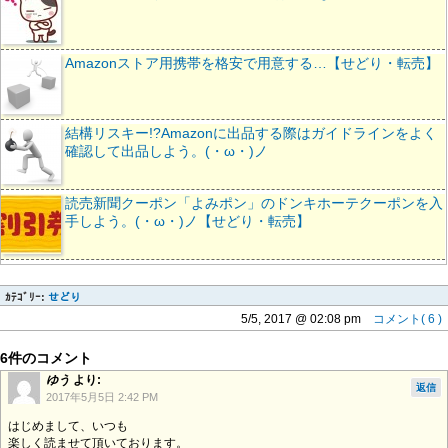
Amazonストア用携帯を格安で用意する…【せどり・転売】
結構リスキー!?Amazonに出品する際はガイドラインをよく
確認して出品しよう。(・ω・)ノ
読売新聞クーポン「よみポン」のドンキホーテクーポンを入
手しよう。(・ω・)ノ【せどり・転売】
ｶﾃｺﾞﾘｰ:
せどり
5/5, 2017 @ 02:08 pm
コメント( 6 )
6件のコメント
ゆう
より:
返信
2017年5月5日 2:42 PM
はじめまして、いつも
楽しく読ませて頂いております。