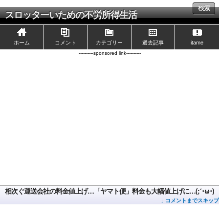
検索
スロッターいための不労所得生活
ホーム
コメント
カテゴリー
過去記事
itame
----------sponsored link----------
相次ぐ運送会社の料金値上げ…「ヤマト便」料金も大幅値上げに…(;´･ω･)
↓ コメントまでスキップ