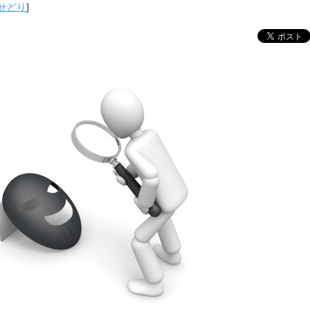
せどり
]