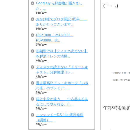
Googleから郵便物が届きまし
(￣□￣;)
た。...
68ビュー
おかげ様でブログ開設3周年……
ありがとうございます...
60ビュー
PSP1000・PSP2000・
PSP3000…充...
57ビュー
初期型PS3【ディスク読まない】
を解消！レンズ清掃...
46ビュー
ディスクの読まない「ドリームキ
ャスト」分解修理（レ...
42ビュー
過去最高!? ドン・キホーテ「いさ
わ店」のプレミア...
39ビュー
箱と中身が違う……中古品あるあ
るにしてやられる。(...
午前3時を過
38ビュー
ニンテンドーDS Lite 液晶修理
（調整）...
35ビュー