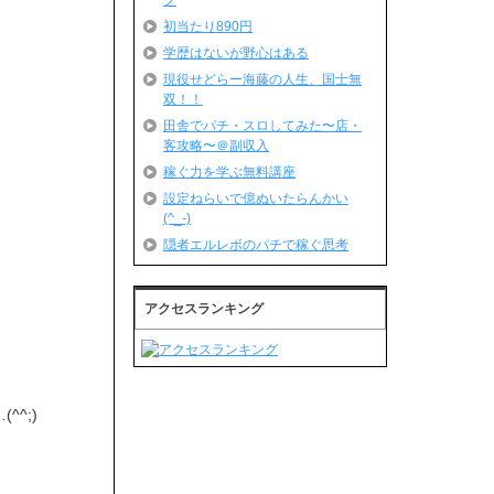
グ
初当たり890円
学歴はないが野心はある
現役せどらー海藤の人生、国士無
双！！
田舎でパチ・スロしてみた〜店・
客攻略〜＠副収入
稼ぐ力を学ぶ無料講座
設定ねらいで億ぬいたらんかい
(^_-)
隠者エルレボのパチで稼ぐ思考
アクセスランキング
^;)