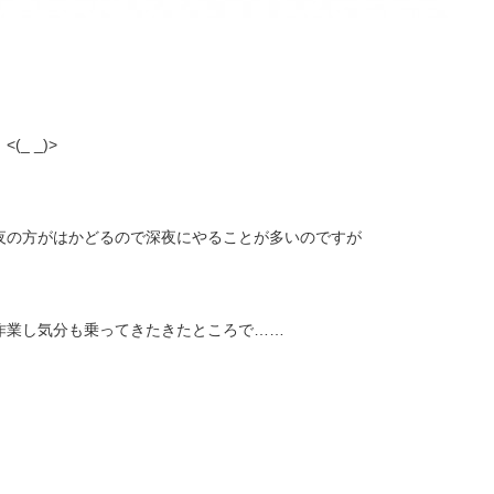
(_ _)>
夜の方がはかどるので深夜にやることが多いのですが
作業し気分も乗ってきたきたところで……