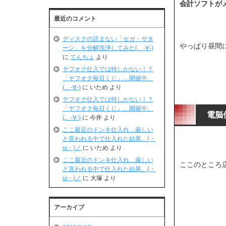
会計ソフトが
最近のコメント
ディスクの読まない「セガ・サタ
やっぱり昼間に
ーン」を分解洗浄してみた(。-∀-)
に
てんちょ
より
ヤフオク仕入では特しかない！？
「ヤフオク毎日くじ」…開催中。
(。-∀-)
に
いため
より
ヤフオク仕入では特しかない！？
「ヤフオク毎日くじ」…開催中。
電脳
(。-∀-)
に
今井
より
ここ最近のドンキ仕入れ…厳しい
と言われる中で仕入れた結果。(・
ω・)ノ
に
いため
より
ここ最近のドンキ仕入れ…厳しい
ここのところ
と言われる中で仕入れた結果。(・
ω・)ノ
に
大塚
より
アーカイブ