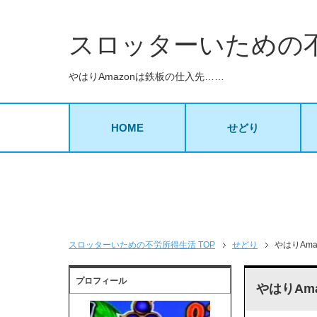
スロッターいための
やはりAmazonは鉄板の仕入先……
HOME
せどり
スロッターいための不労所得生活 TOP
せどり
やはりAm
プロフィール
やはりAm