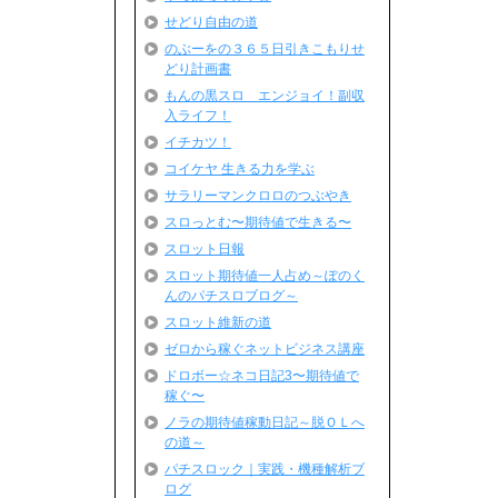
せどり自由の道
のぶーをの３６５日引きこもりせ
どり計画書
もんの黒スロ エンジョイ！副収
入ライフ！
イチカツ！
コイケヤ 生きる力を学ぶ
サラリーマンクロロのつぶやき
スロっとむ〜期待値で生きる〜
スロット日報
スロット期待値一人占め～ぽのく
んのパチスロブログ～
スロット維新の道
ゼロから稼ぐネットビジネス講座
ドロボー☆ネコ日記3〜期待値で
稼ぐ〜
ノラの期待値稼動日記～脱ＯＬへ
の道～
パチスロック｜実践・機種解析ブ
ログ