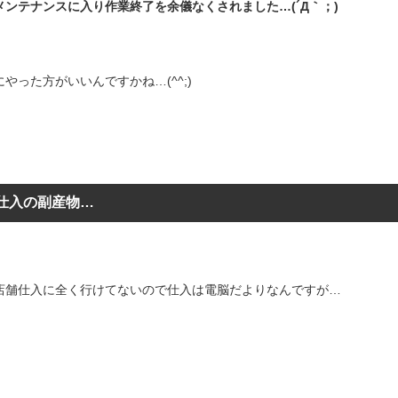
メンテナンスに入り作業終了を余儀なくされました…(´Д｀；)
やった方がいいんですかね…(^^;)
仕入の副産物…
店舗仕入に全く行けてないので仕入は電脳だよりなんですが…