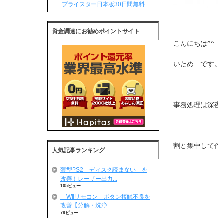
プライスター日本版30日間無料
資金調達にお勧めポイントサイト
こんにちは^^
いため です。<
事務処理は深
割と集中して
人気記事ランキング
薄型PS2「ディスク読まない」を
改善！レーザー出力...
105ビュー
「Wiiリモコン」ボタン接触不良を
改善【分解・洗浄...
79ビュー