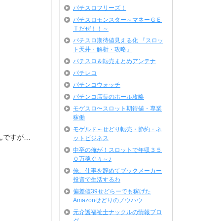
パチスロフリーズ！
パチスロモンスター～マネーＧＥ
Ｔだぜ！！～
パチスロ期待値見える化 『スロッ
ト天井・解析・攻略』
パチスロ＆転売まとめアンテナ
パチレコ
パチンコウォッチ
パチンコ店長のホール攻略
モゲスロ〜スロット期待値・専業
稼働
モゲルド～せどり転売・節約・ネ
んですが…
ットビジネス
中卒の俺が！スロットで年収３５
０万稼ぐぅ～♪
俺、仕事を辞めてブックメーカー
投資で生活するわ
偏差値39せどらーでも稼げた
Amazonせどりのノウハウ
元介護福祉士ナックルの情報ブロ