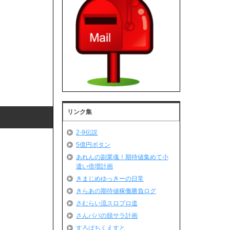
リンク集
2-9伝説
5億円ボタン
あれんの副業魂！期待値集めて小
遣い倍増計画
きまじめゆっきーの日常
きらあの期待値稼働勝負ログ
さむらい流スロプロ道
さんパパの脱サラ計画
すろぱちくえすと