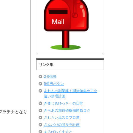
リンク集
2-9伝説
5億円ボタン
あれんの副業魂！期待値集めて小
遣い倍増計画
きまじめゆっきーの日常
きらあの期待値稼働勝負ログ
プラチナとなり
さむらい流スロプロ道
さんパパの脱サラ計画
すろぱちくえすと