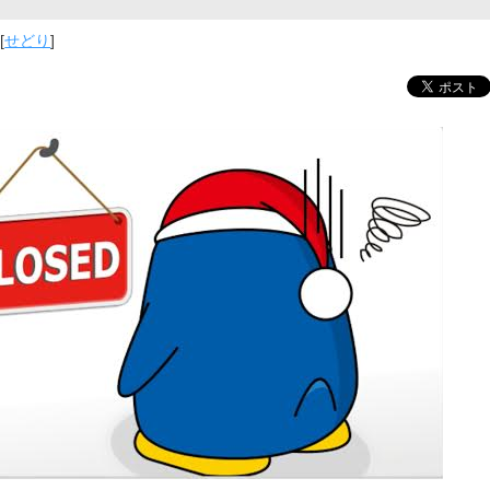
[
せどり
]