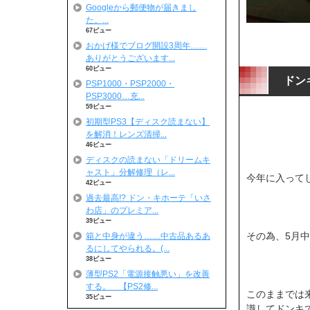
Googleから郵便物が届きまし
た。...
67ビュー
おかげ様でブログ開設3周年……
ありがとうございます...
60ビュー
ドン
PSP1000・PSP2000・
PSP3000…充...
59ビュー
初期型PS3【ディスク読まない】
を解消！レンズ清掃...
46ビュー
ディスクの読まない「ドリームキ
ャスト」分解修理（レ...
今年に入ってし
42ビュー
過去最高!? ドン・キホーテ「いさ
わ店」のプレミア...
39ビュー
その為、5月
箱と中身が違う……中古品あるあ
るにしてやられる。(...
38ビュー
薄型PS2「電源接触悪い」を改善
する。 【PS2修...
このままでは
35ビュー
識してドンキで