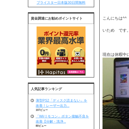
プライスター日本版30日間無料
こんにちは^^
資金調達にお勧めポイントサイト
いため です。<
現在は休暇中に
人気記事ランキング
薄型PS2「ディスク読まない」を
改善！レーザー出力...
107ビュー
「Wiiリモコン」ボタン接触不良を
改善【分解・洗浄...
80ビュー