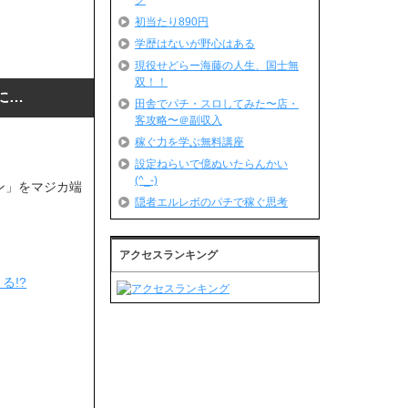
グ
初当たり890円
学歴はないが野心はある
現役せどらー海藤の人生、国士無
双！！
に…
田舎でパチ・スロしてみた〜店・
客攻略〜＠副収入
稼ぐ力を学ぶ無料講座
設定ねらいで億ぬいたらんかい
(^_-)
ン」をマジカ端
隠者エルレボのパチで稼ぐ思考
アクセスランキング
る!?