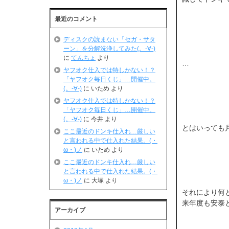
最近のコメント
ディスクの読まない「セガ・サタ
ーン」を分解洗浄してみた(。-∀-)
に
てんちょ
より
…
ヤフオク仕入では特しかない！？
「ヤフオク毎日くじ」…開催中。
(。-∀-)
に
いため
より
ヤフオク仕入では特しかない！？
「ヤフオク毎日くじ」…開催中。
(。-∀-)
に
今井
より
とはいっても月
ここ最近のドンキ仕入れ…厳しい
と言われる中で仕入れた結果。(・
ω・)ノ
に
いため
より
ここ最近のドンキ仕入れ…厳しい
と言われる中で仕入れた結果。(・
ω・)ノ
に
大塚
より
それにより何
来年度も安泰と
アーカイブ