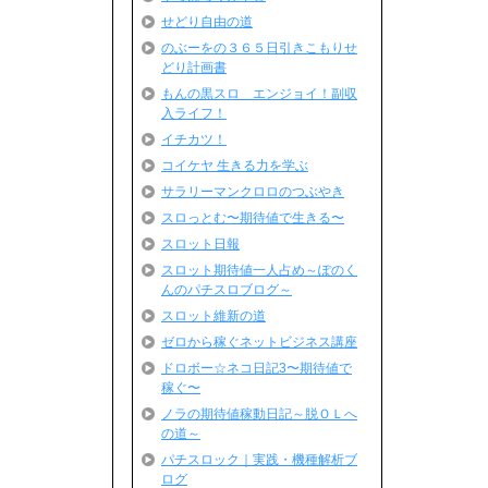
せどり自由の道
のぶーをの３６５日引きこもりせ
どり計画書
もんの黒スロ エンジョイ！副収
入ライフ！
イチカツ！
コイケヤ 生きる力を学ぶ
サラリーマンクロロのつぶやき
スロっとむ〜期待値で生きる〜
スロット日報
スロット期待値一人占め～ぽのく
んのパチスロブログ～
スロット維新の道
ゼロから稼ぐネットビジネス講座
ドロボー☆ネコ日記3〜期待値で
稼ぐ〜
ノラの期待値稼動日記～脱ＯＬへ
の道～
パチスロック｜実践・機種解析ブ
ログ