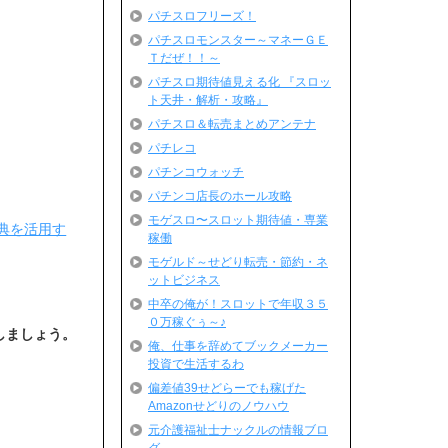
パチスロフリーズ！
パチスロモンスター～マネーＧＥ
Ｔだぜ！！～
パチスロ期待値見える化 『スロッ
ト天井・解析・攻略』
パチスロ＆転売まとめアンテナ
パチレコ
パチンコウォッチ
パチンコ店長のホール攻略
モゲスロ〜スロット期待値・専業
特典を活用す
稼働
モゲルド～せどり転売・節約・ネ
ットビジネス
中卒の俺が！スロットで年収３５
０万稼ぐぅ～♪
しましょう。
俺、仕事を辞めてブックメーカー
投資で生活するわ
偏差値39せどらーでも稼げた
Amazonせどりのノウハウ
元介護福祉士ナックルの情報ブロ