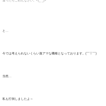
違ったらごめんなさい。<(_ _)>
と…
今では考えられないくらい激アマな機種となっております。(￣▽￣)
当然…
私も打倒しましたよ～