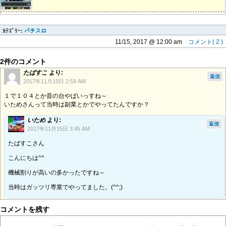
ｶﾃｺﾞﾘｰ:
パチスロ
11/15, 2017 @ 12:00 am
コメント( 2 )
2件のコメント
たばすこ
より:
返信
2017年11月15日 2:59 AM
１で１０４とか昔の台やばいっすね～
いためさんって当時は副業とかでやってたんですか？
いため
より:
返信
2017年11月15日 3:45 AM
たばすこさん
こんにちは^^
機械割りが高いの多かったですね～
当時はガッツリ専業でやってました。(^^;)
コメントを残す