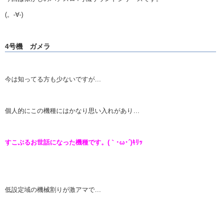
(。-∀-)
4号機 ガメラ
今は知ってる方も少ないですが…
個人的にこの機種にはかなり思い入れがあり…
すこぶるお世話になった機種です。(｀･ω･´)ｷﾘｯ
低設定域の機械割りが激アマで…