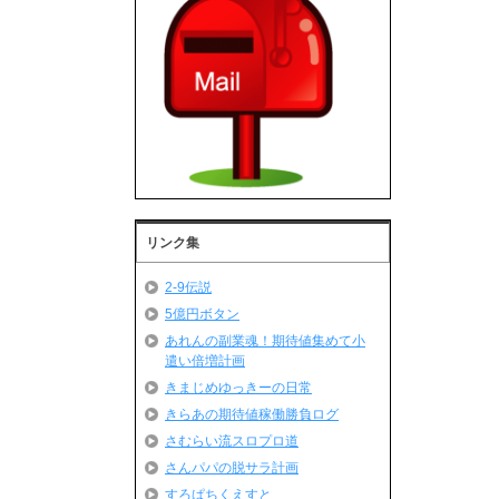
リンク集
2-9伝説
5億円ボタン
あれんの副業魂！期待値集めて小
遣い倍増計画
きまじめゆっきーの日常
きらあの期待値稼働勝負ログ
さむらい流スロプロ道
さんパパの脱サラ計画
すろぱちくえすと