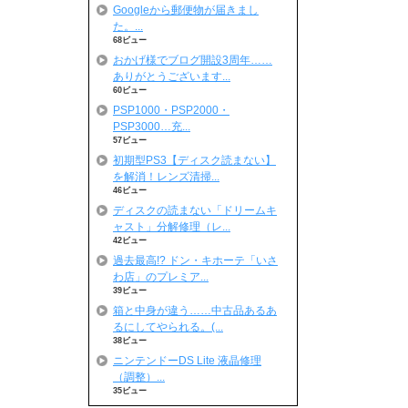
Googleから郵便物が届きまし
た。...
68ビュー
おかげ様でブログ開設3周年……
ありがとうございます...
60ビュー
PSP1000・PSP2000・
PSP3000…充...
57ビュー
初期型PS3【ディスク読まない】
を解消！レンズ清掃...
46ビュー
ディスクの読まない「ドリームキ
ャスト」分解修理（レ...
42ビュー
過去最高!? ドン・キホーテ「いさ
わ店」のプレミア...
39ビュー
箱と中身が違う……中古品あるあ
るにしてやられる。(...
38ビュー
ニンテンドーDS Lite 液晶修理
（調整）...
35ビュー