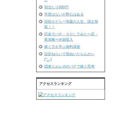
グ
初当たり890円
学歴はないが野心はある
現役せどらー海藤の人生、国士無
双！！
田舎でパチ・スロしてみた〜店・
客攻略〜＠副収入
稼ぐ力を学ぶ無料講座
設定ねらいで億ぬいたらんかい
(^_-)
隠者エルレボのパチで稼ぐ思考
アクセスランキング