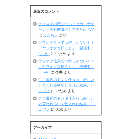
最近のコメント
ディスクの読まない「セガ・サタ
ーン」を分解洗浄してみた(。-∀-)
に
てんちょ
より
ヤフオク仕入では特しかない！？
「ヤフオク毎日くじ」…開催中。
(。-∀-)
に
いため
より
ヤフオク仕入では特しかない！？
「ヤフオク毎日くじ」…開催中。
(。-∀-)
に
今井
より
ここ最近のドンキ仕入れ…厳しい
と言われる中で仕入れた結果。(・
ω・)ノ
に
いため
より
ここ最近のドンキ仕入れ…厳しい
と言われる中で仕入れた結果。(・
ω・)ノ
に
大塚
より
アーカイブ