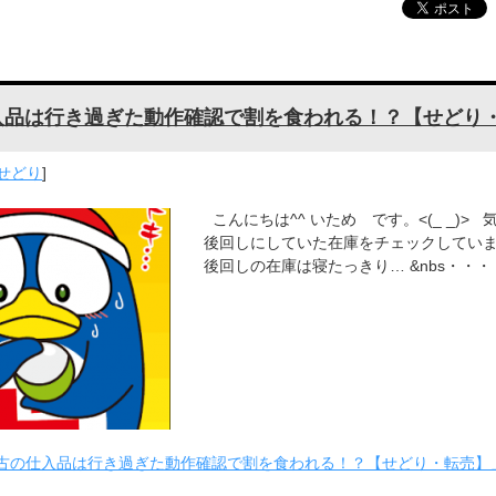
入品は行き過ぎた動作確認で割を食われる！？【せどり
せどり
]
こんにちは^^ いため です。<(_ _)>
後回しにしていた在庫をチェックしています
後回しの在庫は寝たっきり… &nbs・・・
古の仕入品は行き過ぎた動作確認で割を食われる！？【せどり・転売】