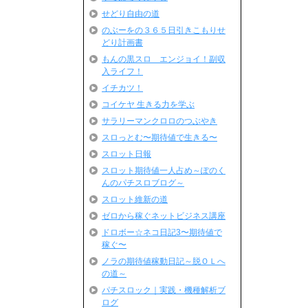
せどり自由の道
のぶーをの３６５日引きこもりせ
どり計画書
もんの黒スロ エンジョイ！副収
入ライフ！
イチカツ！
コイケヤ 生きる力を学ぶ
サラリーマンクロロのつぶやき
スロっとむ〜期待値で生きる〜
スロット日報
スロット期待値一人占め～ぽのく
んのパチスロブログ～
スロット維新の道
ゼロから稼ぐネットビジネス講座
ドロボー☆ネコ日記3〜期待値で
稼ぐ〜
ノラの期待値稼動日記～脱ＯＬへ
の道～
パチスロック｜実践・機種解析ブ
ログ