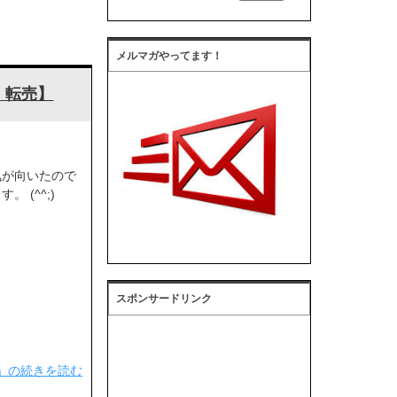
メルマガやってます！
・転売】
 気が向いたので
。 (^^;)
スポンサードリンク
」の続きを読む