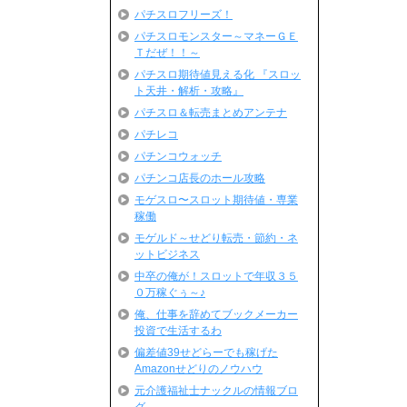
パチスロフリーズ！
パチスロモンスター～マネーＧＥ
Ｔだぜ！！～
パチスロ期待値見える化 『スロッ
ト天井・解析・攻略』
パチスロ＆転売まとめアンテナ
パチレコ
パチンコウォッチ
パチンコ店長のホール攻略
モゲスロ〜スロット期待値・専業
稼働
モゲルド～せどり転売・節約・ネ
ットビジネス
中卒の俺が！スロットで年収３５
０万稼ぐぅ～♪
俺、仕事を辞めてブックメーカー
投資で生活するわ
偏差値39せどらーでも稼げた
Amazonせどりのノウハウ
元介護福祉士ナックルの情報ブロ