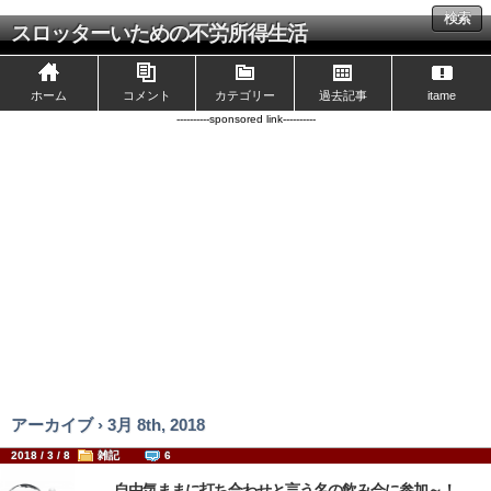
検索
スロッターいための不労所得生活
ホーム
コメント
カテゴリー
過去記事
itame
----------sponsored link----------
アーカイブ › 3月 8th, 2018
2018 / 3 / 8
雑記
6
自由気ままに打ち合わせと言う名の飲み会に参加～！…