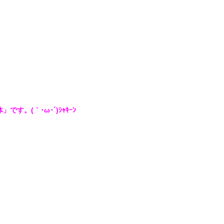
です。(｀･ω･´)ｼｬｷｰﾝ