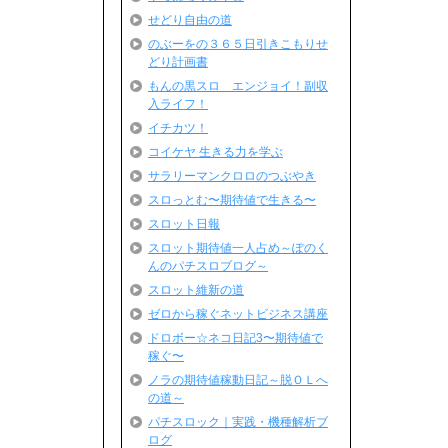
せどり自由の道
のぶーをの３６５日引きこもりせ
どり計画書
もんの黒スロ エンジョイ！副収
入ライフ！
イチカツ！
コイケヤ 生きる力を学ぶ
サラリーマンクロロのつぶやき
スロっとむ〜期待値で生きる〜
スロット日報
スロット期待値一人占め～ぽのく
んのパチスロブログ～
スロット維新の道
ゼロから稼ぐネットビジネス講座
ドロボー☆ネコ日記3〜期待値で
稼ぐ〜
ノラの期待値稼動日記～脱ＯＬへ
の道～
パチスロック｜実践・機種解析ブ
ログ