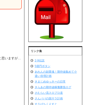
リンク集
と思いますが…
2-9伝説
5億円ボタン
あれんの副業魂！期待値集めて小
遣い倍増計画
きまじめゆっきーの日常
きらあの期待値稼働勝負ログ
さむらい流スロプロ道
さんパパの脱サラ計画
すろぱちくえすと