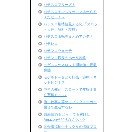
パチスロフリーズ！
パチスロモンスター～マネーＧＥ
Ｔだぜ！！～
パチスロ期待値見える化 『スロッ
ト天井・解析・攻略』
パチスロ＆転売まとめアンテナ
パチレコ
パチンコウォッチ
パチンコ店長のホール攻略
モゲスロ〜スロット期待値・専業
稼働
モゲルド～せどり転売・節約・ネ
ットビジネス
中卒の俺が！スロットで年収３５
０万稼ぐぅ～♪
俺、仕事を辞めてブックメーカー
投資で生活するわ
偏差値39せどらーでも稼げた
Amazonせどりのノウハウ
元介護福祉士ナックルの情報ブロ