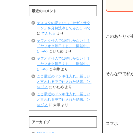
最近のコメント
ディスクの読まない「セガ・サタ
ーン」を分解洗浄してみた(。-∀-)
に
てんちょ
より
このあたりが主流
ヤフオク仕入では特しかない！？
「ヤフオク毎日くじ」…開催中。
(。-∀-)
に
いため
より
ヤフオク仕入では特しかない！？
「ヤフオク毎日くじ」…開催中。
(。-∀-)
に
今井
より
そんな中で私
ここ最近のドンキ仕入れ…厳しい
と言われる中で仕入れた結果。(・
ω・)ノ
に
いため
より
ここ最近のドンキ仕入れ…厳しい
と言われる中で仕入れた結果。(・
ω・)ノ
に
大塚
より
アーカイブ
スマホ…