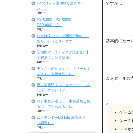
ですが…
Googleから郵便物が届きまし
た。...
69ビュー
PSP1000・PSP2000・
PSP3000…充...
60ビュー
おかげ様でブログ開設3周年……
基本的にセール
ありがとうございます...
60ビュー
初期型PS3【ディスク読まない】
を解消！レンズ清掃...
44ビュー
ディスクの読まない「ドリームキ
ャスト」分解修理（レ...
まぁセールの
42ビュー
過去最高!? ドン・キホーテ「いさ
わ店」のプレミア...
39ビュー
箱と中身が違う……中古品あるあ
るにしてやられる。(...
38ビュー
ゲーム
ニンテンドーDS Lite 液晶修理
ゲーム
（調整）...
35ビュー
スマホ