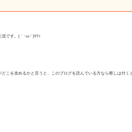
です。(｀･ω･´)ｷﾘｯ
がどこを攻めるかと言うと、このブログを読んでいる方なら察しは付く