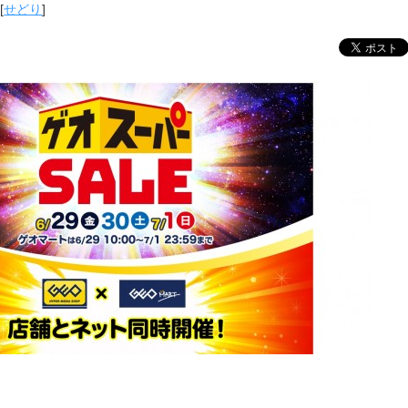
[
せどり
]