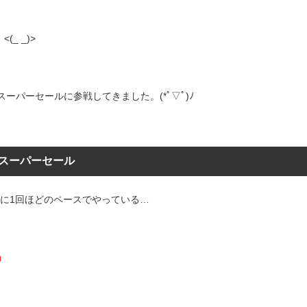
(_ _)>
スーパーセールに参戦してきました。(*ﾟ▽ﾟ)ﾉ
Oスーパーセール
月に1回ほどのペースでやっている…
」