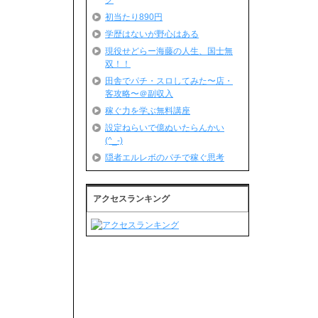
グ
初当たり890円
学歴はないが野心はある
現役せどらー海藤の人生、国士無
双！！
田舎でパチ・スロしてみた〜店・
客攻略〜＠副収入
稼ぐ力を学ぶ無料講座
設定ねらいで億ぬいたらんかい
(^_-)
隠者エルレボのパチで稼ぐ思考
アクセスランキング