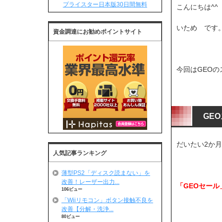
プライスター日本版30日間無料
こんにちは^^
いため です。<
資金調達にお勧めポイントサイト
今回はGEOの
GE
だいたい2か
人気記事ランキング
薄型PS2「ディスク読まない」を
改善！レーザー出力...
「GEOセール
106ビュー
「Wiiリモコン」ボタン接触不良を
改善【分解・洗浄...
80ビュー