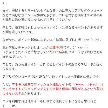
す。
まず、登録するとサービスタイムなるものに突入しアプリダウンロード
などで高額なポイントが獲得できます。コレを逃すと換金までの道のり
が非常に遠い道のりになるので注意してください。
そして、通常時にもしょっちゅうポイント10倍なるイベントがあります
が聞き流してOKです。
なぜなら、ポイント10倍になるのは「抽選に選ばれし者」だからです。
私も何度かチャレンジしましたが
当選率0%
です。(｀・ω・´)
（まぁそうだろうと予想はしていたので精神的ダメージはそれほどあり
ませんでした。）
そして、ある程度ポイントが貯まるとポイントの貯まるスピードが遅く
なります。
アプリダウンロードで2～5Pなど。他サイトに比べ圧倒的に低いです。
ただ、
マネキン経由でファッション通販サイトの「Galoo」（ギャルー）
というサイトでショッピングをすると購入価格の25%が入るという夢の
ようなシステム
があります。
コレを利用すれば他サイトを圧倒する優良サイトになると思われま
す……が、