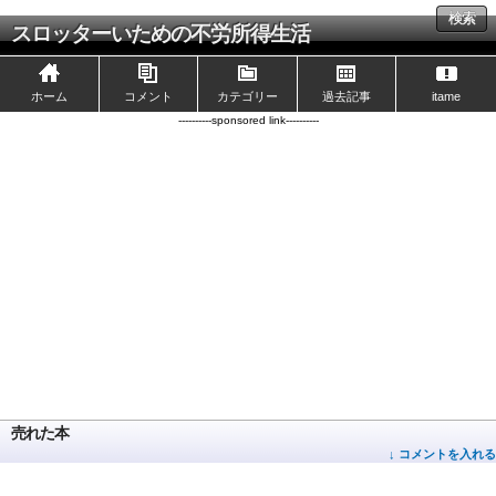
検索
スロッターいための不労所得生活
ホーム
コメント
カテゴリー
過去記事
itame
----------sponsored link----------
売れた本
↓ コメントを入れる