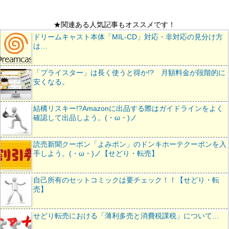
★関連ある人気記事もオススメです！
ドリームキャスト本体「MIL-CD」対応・非対応の見分け方
は…
「プライスター」は長く使うと得か!? 月額料金が段階的に
安くなる。
結構リスキー!?Amazonに出品する際はガイドラインをよく
確認して出品しよう。(・ω・)ノ
読売新聞クーポン「よみポン」のドンキホーテクーポンを入
手しよう。(・ω・)ノ【せどり・転売】
自己所有のセットコミックは要チェック！！【せどり・転
売】
せどり転売における「薄利多売と消費税課税」について…