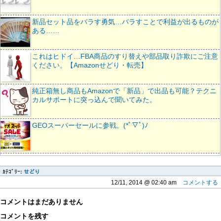
新品セット品をバラす勇気…バラすことで利益が出るものが
ある……
これはヒドイ…FBA商品のすり替えや部品取り詐欺にご注意
ください。【Amazonせどり・転売】
純正箱無し商品もAmazonで「新品」で出品も可能？テクニ
カルサポートに突っ込んで聞いてみた。
GEOスーパーセールに参戦。(*ﾟ▽ﾟ)ﾉ
ｶﾃｺﾞﾘｰ:
せどり
12/11, 2014 @ 02:40 am
コメントする
コメントはまだありません
コメントを残す