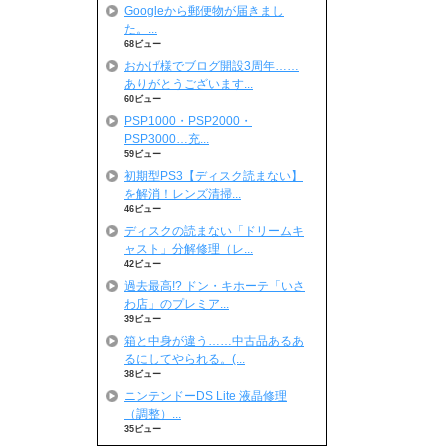
Googleから郵便物が届きまし
た。...
68ビュー
おかげ様でブログ開設3周年……
ありがとうございます...
60ビュー
PSP1000・PSP2000・
PSP3000…充...
59ビュー
初期型PS3【ディスク読まない】
を解消！レンズ清掃...
46ビュー
ディスクの読まない「ドリームキ
ャスト」分解修理（レ...
42ビュー
過去最高!? ドン・キホーテ「いさ
わ店」のプレミア...
39ビュー
箱と中身が違う……中古品あるあ
るにしてやられる。(...
38ビュー
ニンテンドーDS Lite 液晶修理
（調整）...
35ビュー