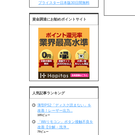
プライスター日本版30日間無料
資金調達にお勧めポイントサイト
人気記事ランキング
薄型PS2「ディスク読まない」を
改善！レーザー出力...
105ビュー
「Wiiリモコン」ボタン接触不良を
改善【分解・洗浄...
79ビュー