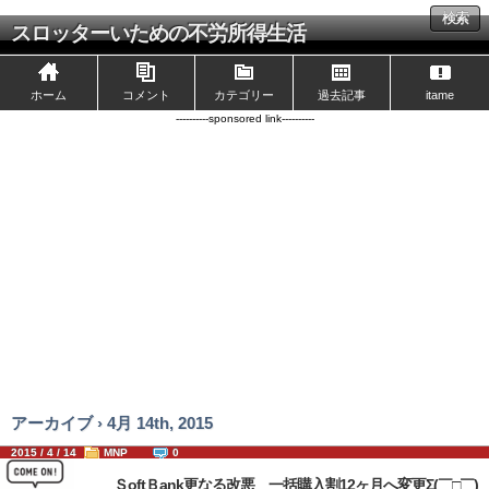
検索
スロッターいための不労所得生活
ホーム
コメント
カテゴリー
過去記事
itame
----------sponsored link----------
アーカイブ › 4月 14th, 2015
2015 / 4 / 14
MNP
0
ＳoftＢank更なる改悪 一括購入割12ヶ月へ変更Σ(￣□￣)