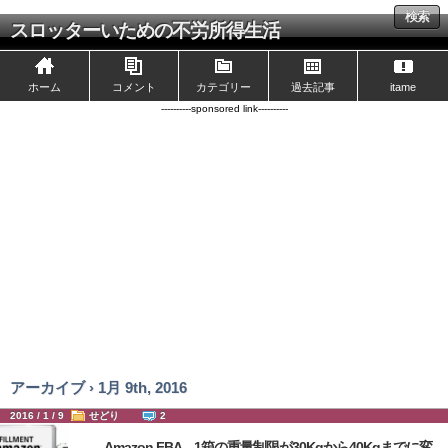
検索
スロッターいための不労所得生活
ホーム
コメント
カテゴリー
過去記事
itame
----------sponsored link----------
アーカイブ › 1月 9th, 2016
2016 / 1 / 9
せどり
2
Amazon FBA 1箱の重量制限が30Kgから40Kgまでに変