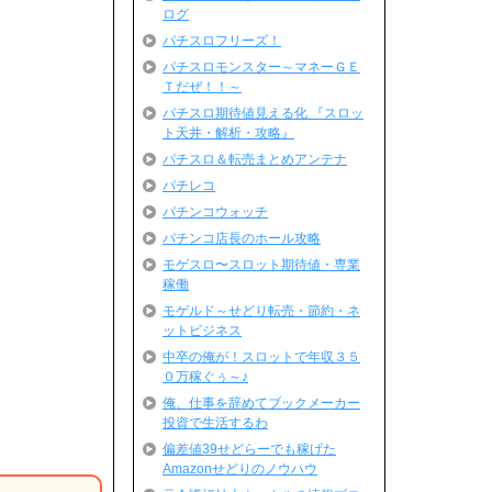
ログ
パチスロフリーズ！
パチスロモンスター～マネーＧＥ
Ｔだぜ！！～
パチスロ期待値見える化 『スロッ
ト天井・解析・攻略』
パチスロ＆転売まとめアンテナ
パチレコ
パチンコウォッチ
パチンコ店長のホール攻略
モゲスロ〜スロット期待値・専業
稼働
モゲルド～せどり転売・節約・ネ
ットビジネス
中卒の俺が！スロットで年収３５
０万稼ぐぅ～♪
俺、仕事を辞めてブックメーカー
投資で生活するわ
偏差値39せどらーでも稼げた
Amazonせどりのノウハウ