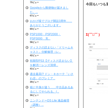
79ビュー
今回もいつも
Googleから郵便物が届きまし
た。...
67ビュー
おかげ様でブログ開設3周年……
ありがとうございます...
60ビュー
PSP1000・PSP2000・
Σ(￣□￣ )
PSP3000…充...
58ビュー
ディスクの読まない「ドリームキ
ャスト」分解修理（レ...
42ビュー
初期型PS3【ディスク読まない】
を解消！レンズ清掃...
41ビュー
過去最高!? ドン・キホーテ「いさ
わ店」のプレミア...
39ビュー
箱と中身が違う……中古品あるあ
るにしてやられる。(...
36ビュー
ニンテンドーDS Lite 液晶修理
（調整）...