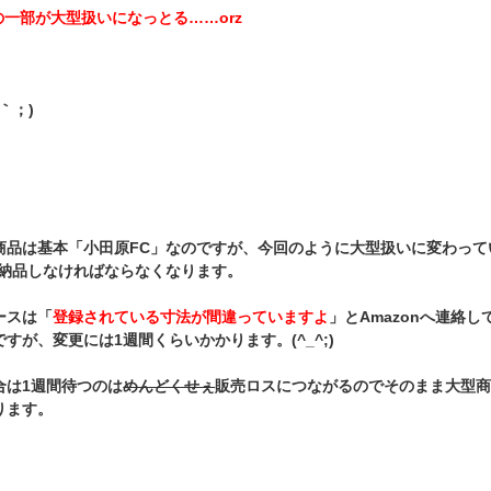
の一部が大型扱いになっとる……orz
｀；)
商品は基本「小田原FC」なのですが、今回のように大型扱いに変わって
に納品しなければならなくなります。
ースは「
登録されている寸法が間違っていますよ
」とAmazonへ連絡
すが、変更には1週間くらいかかります。(^_^;)
合は1週間待つのは
めんどくせぇ
販売ロスにつながるのでそのまま大型
ります。