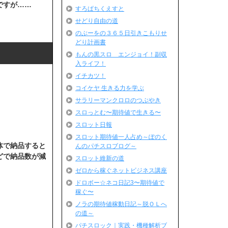
ですが……
すろぱちくえすと
せどり自由の道
のぶーをの３６５日引きこもりせ
どり計画書
もんの黒スロ エンジョイ！副収
入ライフ！
イチカツ！
コイケヤ 生きる力を学ぶ
サラリーマンクロロのつぶやき
スロっとむ〜期待値で生きる〜
スロット日報
スロット期待値一人占め～ぽのく
体で納品すると
んのパチスロブログ～
どで納品数が減
スロット維新の道
ゼロから稼ぐネットビジネス講座
ドロボー☆ネコ日記3〜期待値で
稼ぐ〜
ノラの期待値稼動日記～脱ＯＬへ
の道～
パチスロック｜実践・機種解析ブ