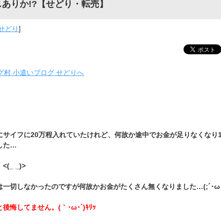
ありか!?【せどり・転売】
せどり
]
にサイフに20万程入れていたけれど、何故か途中でお金が足りなくなり1
した…
(_ _)>
一切しなかったのですが何故かお金がたくさん無くなりました…(;´･ω･
悔してません。(｀･ω･´)ｷﾘｯ