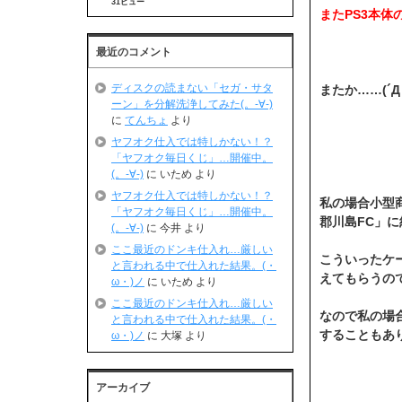
31ビュー
またPS3本体
最近のコメント
ディスクの読まない「セガ・サタ
またか……(´Д
ーン」を分解洗浄してみた(。-∀-)
に
てんちょ
より
ヤフオク仕入では特しかない！？
「ヤフオク毎日くじ」…開催中。
(。-∀-)
に
いため
より
ヤフオク仕入では特しかない！？
私の場合小型
「ヤフオク毎日くじ」…開催中。
郡川島FC」
(。-∀-)
に
今井
より
ここ最近のドンキ仕入れ…厳しい
こういったケ
と言われる中で仕入れた結果。(・
えてもらうので
ω・)ノ
に
いため
より
ここ最近のドンキ仕入れ…厳しい
なので私の場
と言われる中で仕入れた結果。(・
することもあ
ω・)ノ
に
大塚
より
アーカイブ