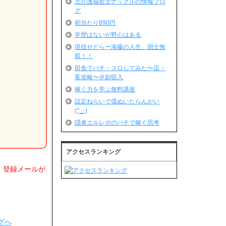
元介護福祉士ナックルの情報ブロ
グ
初当たり890円
学歴はないが野心はある
現役せどらー海藤の人生、国士無
双！！
田舎でパチ・スロしてみた〜店・
客攻略〜＠副収入
稼ぐ力を学ぶ無料講座
設定ねらいで億ぬいたらんかい
(^_-)
隠者エルレボのパチで稼ぐ思考
アクセスランキング
、登録メールが