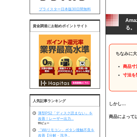
プライスター日本版30日間無料
Am
資金調達にお勧めポイントサイト
る。
ちなみに
商品寸
寸法を
人気記事ランキング
しかし…
薄型PS2「ディスク読まない」を
商品によっては
改善！レーザー出力...
95ビュー
「Wiiリモコン」ボタン接触不良を
改善【分解・洗浄...