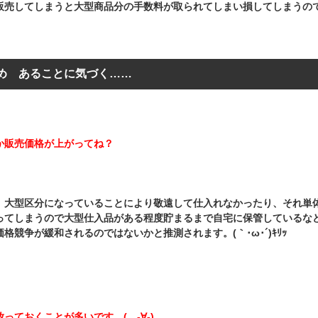
販売してしまうと大型商品分の手数料が取られてしまい損してしまうの
め あることに気づく……
か販売価格が上がってね？
、大型区分になっていることにより敬遠して仕入れなかったり、それ単
ってしまうので大型仕入品がある程度貯まるまで自宅に保管しているな
格競争が緩和されるのではないかと推測されます。(｀･ω･´)ｷﾘｯ
っておくことが多いです。(。-∀-)