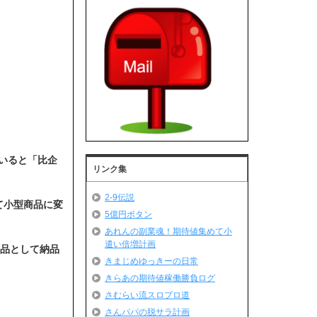
いると「比企
リンク集
2-9伝説
して小型商品に変
5億円ボタン
あれんの副業魂！期待値集めて小
遣い倍増計画
商品として納品
きまじめゆっきーの日常
きらあの期待値稼働勝負ログ
さむらい流スロプロ道
さんパパの脱サラ計画