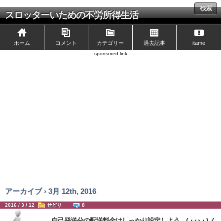
検索
スロッターいための不労所得生活
ホーム
コメント
カテゴリー
過去記事
itame
----------sponsored link----------
アーカイブ › 3月 12th, 2016
2016 / 3 / 12
せどり
8
自己発送分の配送料金はしっかり設定しよう。(・ω・)ノ