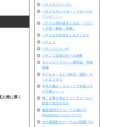
パチスロフリーズ！
パチスロモンスター～マネーＧＥ
Ｔだぜ！！～
パチスロ期待値見える化 『スロッ
ト天井・解析・攻略』
パチスロ＆転売まとめアンテナ
パチレコ
パチンコウォッチ
パチンコ店長のホール攻略
モゲスロ〜スロット期待値・専業
稼働
モゲルド～せどり転売・節約・ネ
ットビジネス
中卒の俺が！スロットで年収３５
０万稼ぐぅ～♪
理人情に厚く
俺、仕事を辞めてブックメーカー
投資で生活するわ
偏差値39せどらーでも稼げた
Amazonせどりのノウハウ
元介護福祉士ナックルの情報ブロ