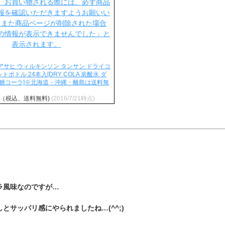
アサヒ ウィルキンソン タンサン ドライコ
ットボトル 24本入[DRY COLA 炭酸水 ダ
無糖コーラ]※北海道・沖縄・離島は送料無
円（税込、送料無料)
(2016/7/21時点)
ラ風味なのですが…
とサッパリ感にやられましたね…(^^;)