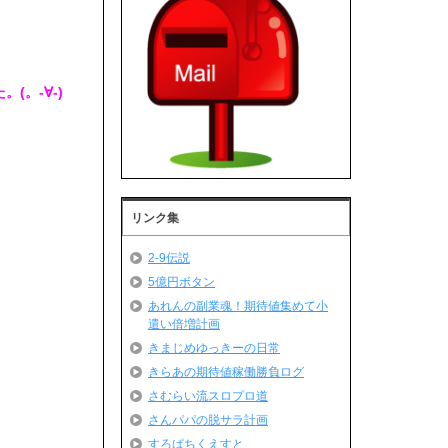
。-∀-)
リンク集
2-9伝説
5億円ボタン
あれんの副業魂！期待値集めて小
遣い倍増計画
きまじめゆっきーの日常
きらあの期待値稼働勝負ログ
さむらい流スロプロ道
さんパパの脱サラ計画
すろぱちくえすと