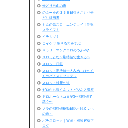
せどり自由の道
のぶーをの３６５日引きこもりせ
どり計画書
もんの黒スロ エンジョイ！副収
入ライフ！
イチカツ！
コイケヤ 生きる力を学ぶ
サラリーマンクロロのつぶやき
スロっとむ〜期待値で生きる〜
スロット日報
スロット期待値一人占め～ぽのく
んのパチスロブログ～
スロット維新の道
ゼロから稼ぐネットビジネス講座
ドロボー☆ネコ日記3〜期待値で
稼ぐ〜
ノラの期待値稼動日記～脱ＯＬへ
の道～
パチスロック｜実践・機種解析ブ
ログ