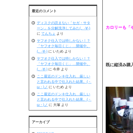
最近のコメント
ディスクの読まない「セガ・サタ
カロリーも「
ーン」を分解洗浄してみた(。-∀-)
に
てんちょ
より
ヤフオク仕入では特しかない！？
「ヤフオク毎日くじ」…開催中。
(。-∀-)
に
いため
より
ヤフオク仕入では特しかない！？
「ヤフオク毎日くじ」…開催中。
既に縦済み購入
(。-∀-)
に
今井
より
ここ最近のドンキ仕入れ…厳しい
と言われる中で仕入れた結果。(・
ω・)ノ
に
いため
より
ここ最近のドンキ仕入れ…厳しい
と言われる中で仕入れた結果。(・
ω・)ノ
に
大塚
より
アーカイブ