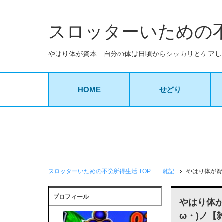
スロッターいための
やはり体が資本…自分の体は日頃からシッカリとケアし
HOME
せどり
スロッターいための不労所得生活 TOP
雑記
やはり体が資
プロフィール
やはり体
ω・)ノ【