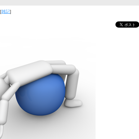
[
雑記
]