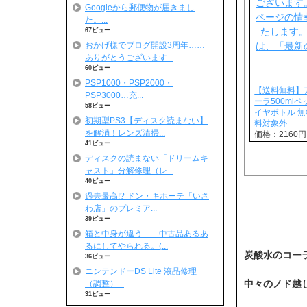
Googleから郵便物が届きまし
た。...
67ビュー
おかげ様でブログ開設3周年……
ありがとうございます...
60ビュー
PSP1000・PSP2000・
【送料無料】
PSP3000…充...
ーラ500mlペ
58ビュー
イヤボトル 
初期型PS3【ディスク読まない】
料対象外
を解消！レンズ清掃...
価格：2160
41ビュー
ディスクの読まない「ドリームキ
ャスト」分解修理（レ...
40ビュー
過去最高!? ドン・キホーテ「いさ
わ店」のプレミア...
39ビュー
箱と中身が違う……中古品あるあ
るにしてやられる。(...
炭酸水のコー
36ビュー
ニンテンドーDS Lite 液晶修理
中々のノド越し
（調整）...
31ビュー