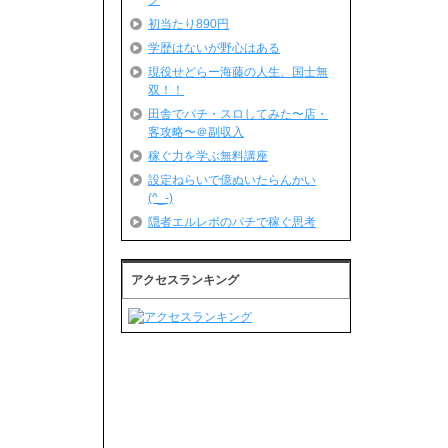
グ
初当たり890円
学歴はないが野心はある
現役せどらー海藤の人生、国士無
双！！
田舎でパチ・スロしてみた〜店・
客攻略〜＠副収入
稼ぐ力を学ぶ無料講座
設定ねらいで億ぬいたらんかい
(^_-)
隠者エルレボのパチで稼ぐ思考
アクセスランキング