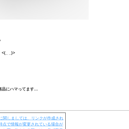
＾
(_ _)>
商品にハマってます…