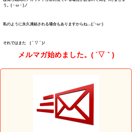
う。(・ω・)ノ
私のように永久凍結される場合もありますからね…(;´･ω･)
それではまた ( ´ ▽ ` )ﾉ
メルマガ始めました。( ´▽｀)