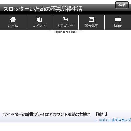
検索
スロッターいための不労所得生活
ホーム
コメント
カテゴリー
過去記事
itame
----------sponsored link----------
ツイッターの放置プレイはアカウント凍結の危機!? 【雑記】
↓ コメントまでスキップ