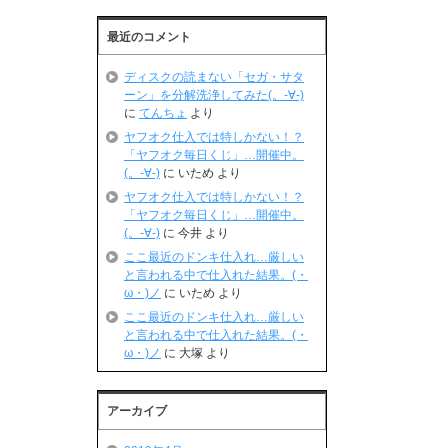
最近のコメント
ディスクの読まない「セガ・サタ
ーン」を分解洗浄してみた(。-∀-)
に
てんちょ
より
ヤフオク仕入では特しかない！？
「ヤフオク毎日くじ」…開催中。
(。-∀-)
に
いため
より
ヤフオク仕入では特しかない！？
「ヤフオク毎日くじ」…開催中。
(。-∀-)
に
今井
より
ここ最近のドンキ仕入れ…厳しい
と言われる中で仕入れた結果。(・
ω・)ノ
に
いため
より
ここ最近のドンキ仕入れ…厳しい
と言われる中で仕入れた結果。(・
ω・)ノ
に
大塚
より
アーカイブ