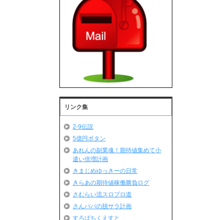
リンク集
2-9伝説
5億円ボタン
あれんの副業魂！期待値集めて小
遣い倍増計画
きまじめゆっきーの日常
きらあの期待値稼働勝負ログ
さむらい流スロプロ道
さんパパの脱サラ計画
すろぱちくえすと