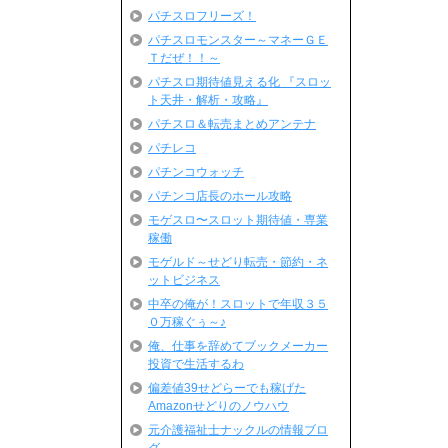
パチスロフリーズ！
パチスロモンスター～マネーＧＥ
Ｔだぜ！！～
パチスロ期待値見える化 『スロッ
ト天井・解析・攻略』
パチスロ＆転売まとめアンテナ
パチレコ
パチンコウォッチ
パチンコ店長のホール攻略
モゲスロ〜スロット期待値・専業
稼働
モゲルド～せどり転売・節約・ネ
ットビジネス
中卒の俺が！スロットで年収３５
０万稼ぐぅ～♪
俺、仕事を辞めてブックメーカー
投資で生活するわ
偏差値39せどらーでも稼げた
Amazonせどりのノウハウ
元介護福祉士ナックルの情報ブロ