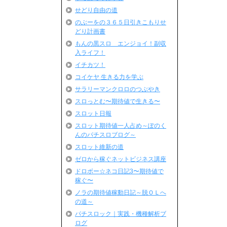
せどり自由の道
のぶーをの３６５日引きこもりせ
どり計画書
もんの黒スロ エンジョイ！副収
入ライフ！
イチカツ！
コイケヤ 生きる力を学ぶ
サラリーマンクロロのつぶやき
スロっとむ〜期待値で生きる〜
スロット日報
スロット期待値一人占め～ぽのく
んのパチスロブログ～
スロット維新の道
ゼロから稼ぐネットビジネス講座
ドロボー☆ネコ日記3〜期待値で
稼ぐ〜
ノラの期待値稼動日記～脱ＯＬへ
の道～
パチスロック｜実践・機種解析ブ
ログ