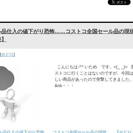
ル品仕入の値下がり恐怖……コストコ全国セール品の現
売】
[
せどり
]
こんにちは-^^ いため です。<(_ _)>
ストコに行くことはないのですが、今回
しい商品があったので突撃してきました。 (｀
&nb・・・
ル品仕入の値下がり恐怖……コストコ全国セール品の現状……【せどり