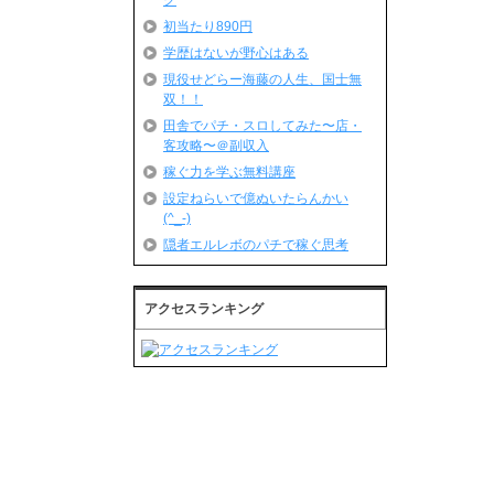
グ
初当たり890円
学歴はないが野心はある
現役せどらー海藤の人生、国士無
双！！
田舎でパチ・スロしてみた〜店・
客攻略〜＠副収入
稼ぐ力を学ぶ無料講座
設定ねらいで億ぬいたらんかい
(^_-)
隠者エルレボのパチで稼ぐ思考
アクセスランキング