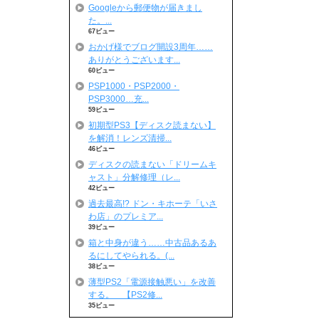
Googleから郵便物が届きまし
た。...
67ビュー
おかげ様でブログ開設3周年……
ありがとうございます...
60ビュー
PSP1000・PSP2000・
PSP3000…充...
59ビュー
初期型PS3【ディスク読まない】
を解消！レンズ清掃...
46ビュー
ディスクの読まない「ドリームキ
ャスト」分解修理（レ...
42ビュー
過去最高!? ドン・キホーテ「いさ
わ店」のプレミア...
39ビュー
箱と中身が違う……中古品あるあ
るにしてやられる。(...
38ビュー
薄型PS2「電源接触悪い」を改善
する。 【PS2修...
35ビュー