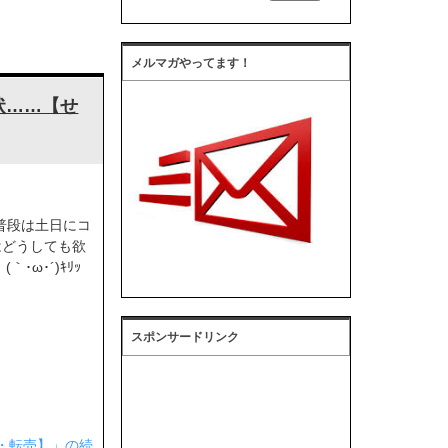
メルマガやってます！
状……【せ
 普段は土日にコ
はどうしても欲
･ω･´)ｷﾘｯ
スポンサードリンク
・転売】」の続