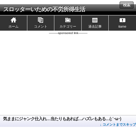
検索
スロッターいための不労所得生活
ホーム
コメント
カテゴリー
過去記事
itame
----------sponsored link----------
気ままにジャンク仕入れ…当たりもあれば…ハズレもある…(;´･ω･)
↓ コメントまでスキップ