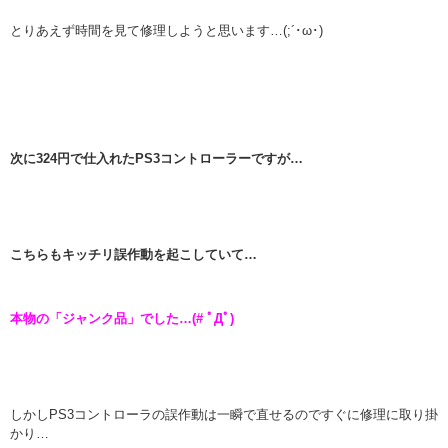
とりあえず時間を見て修理しようと思います…(;´･ω･)
次に324円で仕入れたPS3コントローラーですが…
こちらもキッチリ誤作動を起こしていて…
本物の「ジャンク品」でした…(# ﾟДﾟ)
しかしPS3コントローラの誤作動は一瞬で直せるのですぐに修理に取り掛
かり…