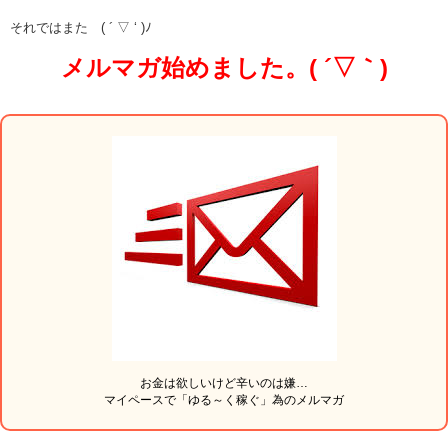
それではまた ( ´ ▽ ‘ )ﾉ
メルマガ始めました。( ´▽｀)
お金は欲しいけど辛いのは嫌…
マイペースで「ゆる～く稼ぐ」為のメルマガ