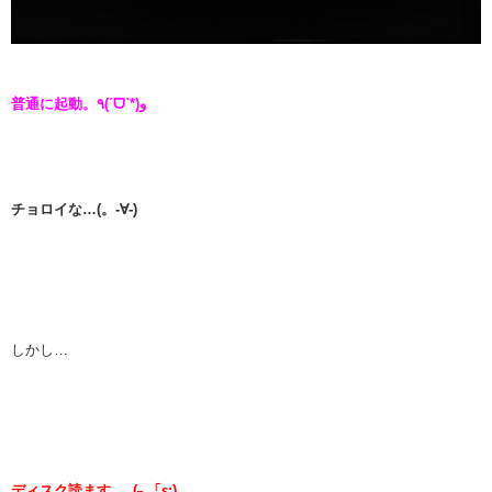
普通に起動。٩(ˊᗜˋ*)و
チョロイな…(。-∀-)
しかし…
ディスク読ます…_(┐「ε:)_