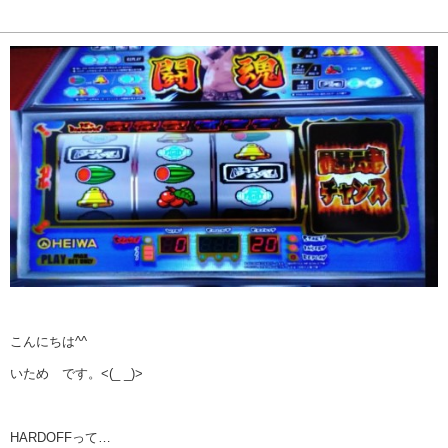
こんにちは^^
いため です。<(_ _)>
HARDOFFって…