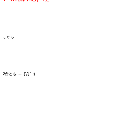
しかも…
2台とも……(´Д｀;)
…