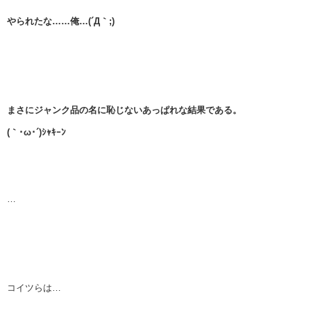
やられたな……俺…(´Д｀;)
まさにジャンク品の名に恥じないあっぱれな結果である。
(｀･ω･´)ｼｬｷｰﾝ
…
コイツらは…