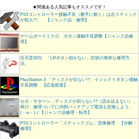
★関連ある人気記事もオススメです！
PS3コントローラー接触不良（勝手に動く）は左スティック
が犯人!?。 【ジャンク品・修理】
ゲームボーイミクロ ボタン接触不良調整【ジャンク品修
理】
任天堂3DS 「LRボタン効かない」症状の簡単な修理方
法。
PlayStation 3 「ディスクが出ない!?」イジェクトボタン接触
不良調整 【応急処置】
セガ・サターン…ディスクが回らない!?（読み込まない）…
再び…修理ついでに内部バックアップ電池も交換しよう。
(・ω・)ノ【ジャンク品修理・転売】
PS3コントローラー「スティックゴム」交換修理 【分解・
修理】