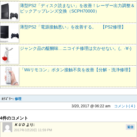
薄型PS2「ディスク読まない」を改善！レーザー出力調整＆
ピックアップレンズ交換（SCPH70000）
薄型PS2「電源接触悪い」を改善する。 【PS2修理】
ジャンク品の醍醐味…ニコイチ修理は欠かせない。(。-∀-)
「Wiiリモコン」ボタン接触不良を改善【分解・洗浄修理】
ｶﾃｺﾞﾘｰ:
修理
3/20, 2017 @ 06:22 am
コメント( 4 )
4件のコメント
ＫＵＤ
より:
返信
2017年3月20日 11:59 PM