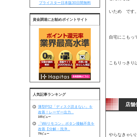
プライスター日本版30日間無料
いため です。<
資金調達にお勧めポイントサイト
自宅にこもっ
こもりっきり
人気記事ランキング
店舗
薄型PS2「ディスク読まない」を
改善！レーザー出力...
105ビュー
「Wiiリモコン」ボタン接触不良を
改善【分解・洗浄...
79ビュー
やらなきゃい