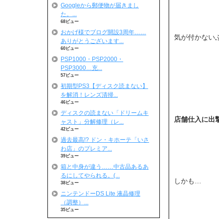
Googleから郵便物が届きまし
た。...
68ビュー
おかげ様でブログ開設3周年……
気が付かない
ありがとうございます...
60ビュー
PSP1000・PSP2000・
PSP3000…充...
57ビュー
初期型PS3【ディスク読まない】
を解消！レンズ清掃...
46ビュー
ディスクの読まない「ドリームキ
店舗仕入に出撃で
ャスト」分解修理（レ...
42ビュー
過去最高!? ドン・キホーテ「いさ
わ店」のプレミア...
39ビュー
箱と中身が違う……中古品あるあ
るにしてやられる。(...
しかも…
38ビュー
ニンテンドーDS Lite 液晶修理
（調整）...
35ビュー