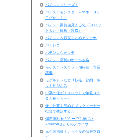
パチスロフリーズ！
パチスロモンスター～マネーＧＥ
Ｔだぜ！！～
パチスロ期待値見える化 『スロッ
ト天井・解析・攻略』
パチスロ＆転売まとめアンテナ
パチレコ
パチンコウォッチ
パチンコ店長のホール攻略
モゲスロ〜スロット期待値・専業
稼働
モゲルド～せどり転売・節約・ネ
ットビジネス
中卒の俺が！スロットで年収３５
０万稼ぐぅ～♪
俺、仕事を辞めてブックメーカー
投資で生活するわ
偏差値39せどらーでも稼げた
Amazonせどりのノウハウ
元介護福祉士ナックルの情報ブロ