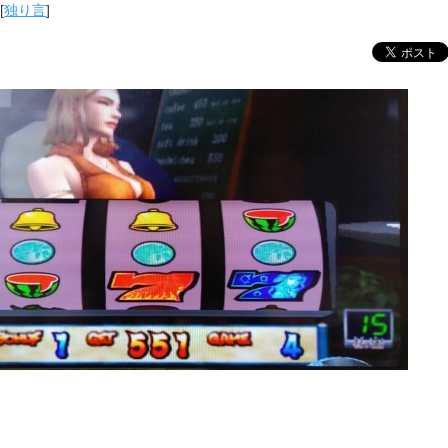
[
独り言
]