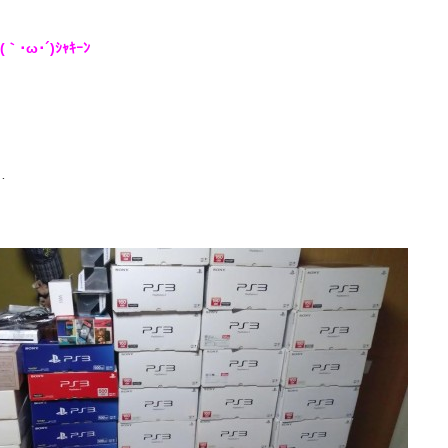
･ω･´)ｼｬｷｰﾝ
…