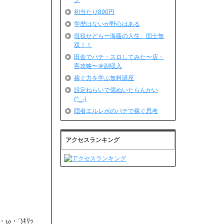
グ
初当たり890円
学歴はないが野心はある
現役せどらー海藤の人生、国士無
双！！
田舎でパチ・スロしてみた〜店・
客攻略〜＠副収入
稼ぐ力を学ぶ無料講座
設定ねらいで億ぬいたらんかい
(^_-)
隠者エルレボのパチで稼ぐ思考
アクセスランキング
・´)ｷﾘｯ