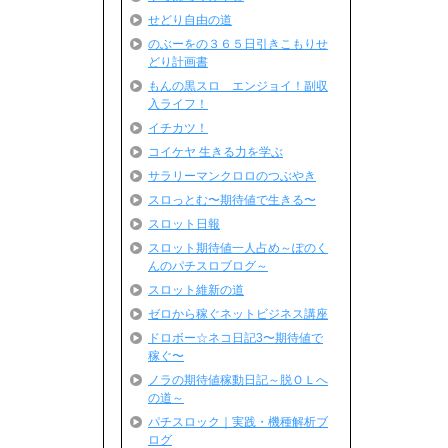
せどり自由の道
のぶーをの３６５日引きこもりせ
どり計画書
もんの黒スロ エンジョイ！副収
入ライフ！
イチカツ！
コイケヤ 生きる力を学ぶ
サラリーマンクロロのつぶやき
スロっとむ〜期待値で生きる〜
スロット日報
スロット期待値一人占め～ぽのく
んのパチスロブログ～
スロット維新の道
ゼロから稼ぐネットビジネス講座
ドロボー☆ネコ日記3〜期待値で
稼ぐ〜
ノラの期待値稼動日記～脱ＯＬへ
の道～
パチスロック｜実践・機種解析ブ
ログ