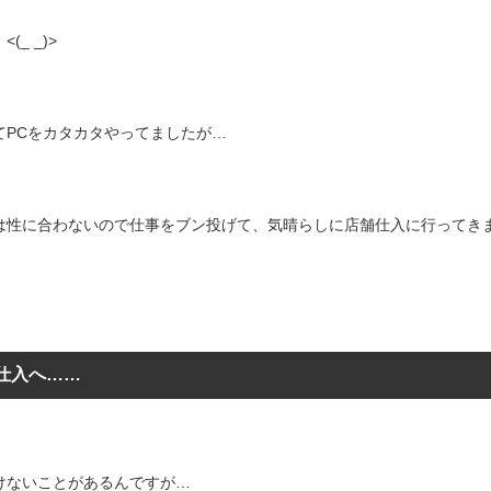
(_ _)>
てPCをカタカタやってましたが…
は性に合わないので仕事をブン投げて、気晴らしに店舗仕入に行ってきました
仕入へ……
けないことがあるんですが…