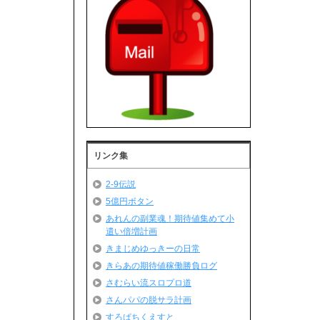
リンク集
2-9伝説
5億円ボタン
あれんの副業魂！期待値集めて小
遣い倍増計画
きまじめゆっきーの日常
きらあの期待値稼働勝負ログ
さむらい流スロプロ道
さんパパの脱サラ計画
すろぱちくえすと