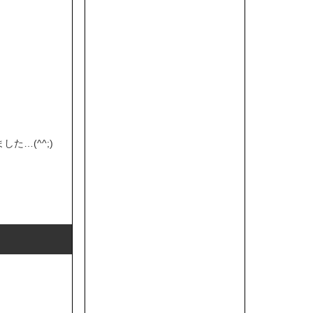
…(^^;)