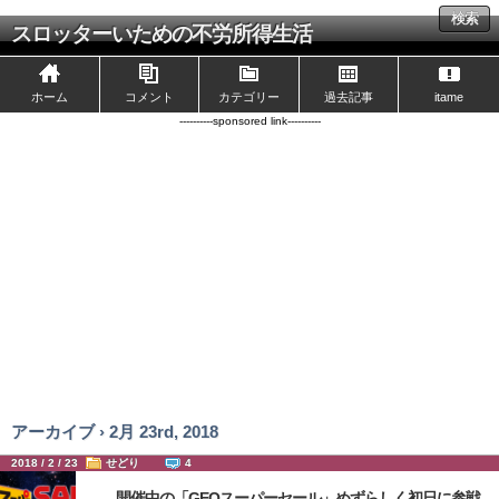
検索
スロッターいための不労所得生活
ホーム
コメント
カテゴリー
過去記事
itame
----------sponsored link----------
アーカイブ › 2月 23rd, 2018
2018 / 2 / 23
せどり
4
開催中の「GEOスーパーセール」めずらしく初日に参戦