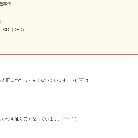
機本体
ット
CD（DVD)
方面にわたって安くなっています。ヽ(ﾟ▽ﾟ*)
いつも通り安くなっています。( ´▽｀)