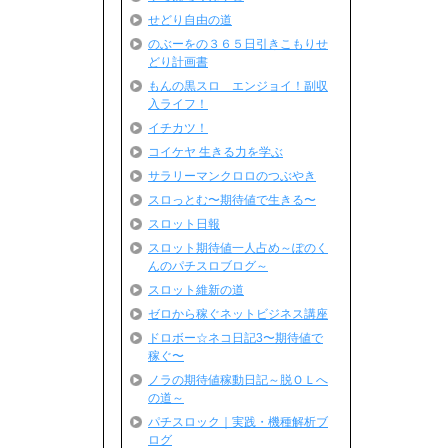
せどり自由の道
のぶーをの３６５日引きこもりせ
どり計画書
もんの黒スロ エンジョイ！副収
入ライフ！
イチカツ！
コイケヤ 生きる力を学ぶ
サラリーマンクロロのつぶやき
スロっとむ〜期待値で生きる〜
スロット日報
スロット期待値一人占め～ぽのく
んのパチスロブログ～
スロット維新の道
ゼロから稼ぐネットビジネス講座
ドロボー☆ネコ日記3〜期待値で
稼ぐ〜
ノラの期待値稼動日記～脱ＯＬへ
の道～
パチスロック｜実践・機種解析ブ
ログ