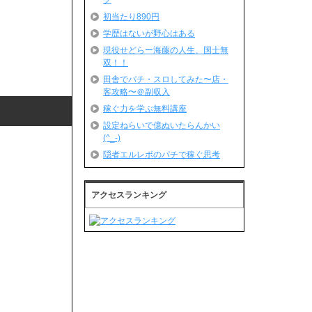
グ
初当たり890円
学歴はないが野心はある
現役せどらー海藤の人生、国士無
双！！
田舎でパチ・スロしてみた〜店・
客攻略〜＠副収入
稼ぐ力を学ぶ無料講座
設定ねらいで億ぬいたらんかい
(^_-)
隠者エルレボのパチで稼ぐ思考
アクセスランキング