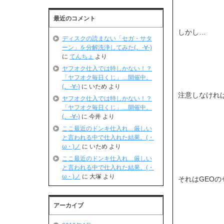
最近のコメント
しかし…
ディスクの読まない「セガ・サタ
ーン」を分解洗浄してみた(。-∀-)
に
てんちょ
より
ヤフオク仕入では特しかない！？
「ヤフオク毎日くじ」…開催中。
(。-∀-)
に
いため
より
注意しなけれ
ヤフオク仕入では特しかない！？
「ヤフオク毎日くじ」…開催中。
(。-∀-)
に
今井
より
ここ最近のドンキ仕入れ…厳しい
と言われる中で仕入れた結果。(・
ω・)ノ
に
いため
より
ここ最近のドンキ仕入れ…厳しい
と言われる中で仕入れた結果。(・
ω・)ノ
に
大塚
より
それはGEOの
アーカイブ