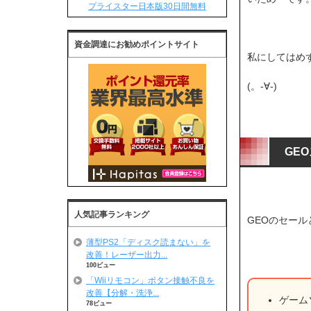
プライスター日本版30日間無料
資金調達にお勧めポイントサイト
私にしてはめ
(。-∀-)
GE
人気記事ランキング
GEOのセール
薄型PS2「ディスク読まない」を
改善！レーザー出力...
100ビュー
「Wiiリモコン」ボタン接触不良を
改善【分解・洗浄...
ゲーム
78ビュー