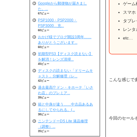
Googleから郵便物が届きまし
ゲーム
た。...
スマホ
67ビュー
PSP1000・PSP2000・
タブレ
PSP3000…充...
レンタル
60ビュー
おかげ様でブログ開設3周年……
etc…
ありがとうございます...
60ビュー
初期型PS3【ディスク読まない】
を解消！レンズ清掃...
45ビュー
ディスクの読まない「ドリームキ
ャスト」分解修理（レ...
こんな感じで多
42ビュー
過去最高!? ドン・キホーテ「いさ
わ店」のプレミア...
39ビュー
箱と中身が違う……中古品あるあ
るにしてやられる。(...
38ビュー
今回のセールも
ニンテンドーDS Lite 液晶修理
（調整）...
35ビュー