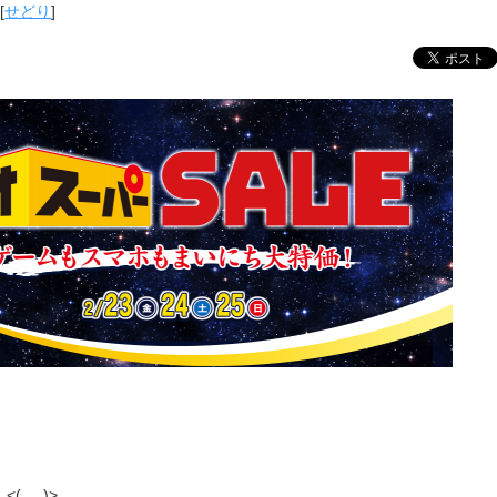
[
せどり
]
(_ _)>