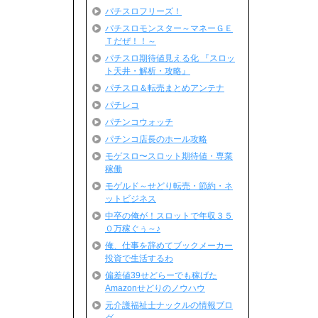
パチスロフリーズ！
パチスロモンスター～マネーＧＥ
Ｔだぜ！！～
パチスロ期待値見える化 『スロッ
ト天井・解析・攻略』
パチスロ＆転売まとめアンテナ
パチレコ
パチンコウォッチ
パチンコ店長のホール攻略
モゲスロ〜スロット期待値・専業
稼働
モゲルド～せどり転売・節約・ネ
ットビジネス
中卒の俺が！スロットで年収３５
０万稼ぐぅ～♪
俺、仕事を辞めてブックメーカー
投資で生活するわ
偏差値39せどらーでも稼げた
Amazonせどりのノウハウ
。
元介護福祉士ナックルの情報ブロ