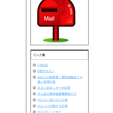
リンク集
2-9伝説
5億円ボタン
あれんの副業魂！期待値集めて小
遣い倍増計画
きまじめゆっきーの日常
きらあの期待値稼働勝負ログ
さむらい流スロプロ道
さんパパの脱サラ計画
すろぱちくえすと