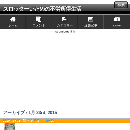
検索
スロッターいための不労所得生活
ホーム
コメント
カテゴリー
過去記事
itame
----------sponsored link----------
アーカイブ › 1月 23rd, 2015
2015 / 1 / 23
パチスロ
2