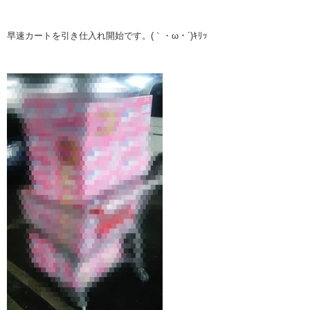
早速カートを引き仕入れ開始です。(｀・ω・´)ｷﾘｯ