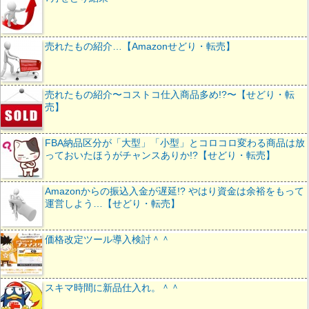
売れたもの紹介…【Amazonせどり・転売】
売れたもの紹介〜コストコ仕入商品多め!?〜【せどり・転
売】
FBA納品区分が「大型」「小型」とコロコロ変わる商品は放
っておいたほうがチャンスありか!?【せどり・転売】
Amazonからの振込入金が遅延!? やはり資金は余裕をもって
運営しよう…【せどり・転売】
価格改定ツール導入検討＾＾
スキマ時間に新品仕入れ。＾＾