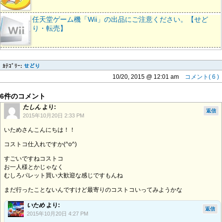
任天堂ゲーム機「Wii」の出品にご注意ください。【せど
り・転売】
ｶﾃｺﾞﾘｰ:
せどり
10/20, 2015 @ 12:01 am
コメント( 6 )
6件のコメント
たしん
より:
返信
2015年10月20日 2:33 PM
いためさんこんにちは！！
コストコ仕入れですか(^o^)
すごいですねコストコ
お一人様とかじゃなく
むしろパレット買い大歓迎な感じですもんね
まだ行ったことないんですけど最寄りのコストコいってみようかな
いため
より:
返信
2015年10月20日 4:27 PM