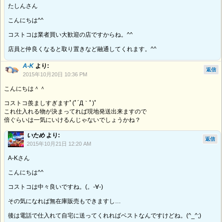
たしんさん
こんにちは^^
コストコは業者買い大歓迎の店ですからね。^^
店員と仲良くなると取り置きなど融通してくれます。^^
A-K
より:
返信
2015年10月20日 10:36 PM
こんにちは＾＾
コストコ羨ましすぎますﾟ(ﾟ´Д｀ﾟ)ﾟ
これ仕入れる物が決まってれば現地発送出来ますので
倍ぐらいは一気にいけるんじゃないでしょうかね？
いため
より:
返信
2015年10月21日 12:20 AM
A-Kさん
こんにちは^^
コストコは中々良いですね。(。-∀-)
その気になれば無在庫販売もできますし…
後は電話で仕入れて自宅に送ってくれればベストなんですけどね。(^_^;)