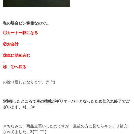
私の場合ピン稼働なので…
①カート一杯になる
↓
②お会計
↓
③車に詰め込む
↓
④ ①へ戻る
の繰り返しとなります。(^_^;)
5往復したところで車の積載がギリオーバーとなったため仕入れ終了でご
ざいます。<(_ _)>
※ちなみに一商品全買いしたのですが、最後の方に見たらキッチリ補充
されてました。
Σ(￣□￣ )