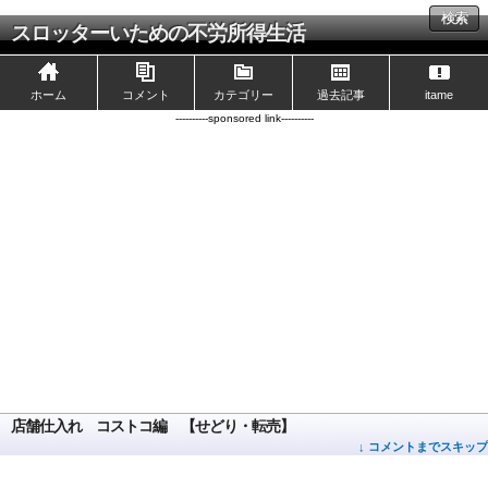
検索
スロッターいための不労所得生活
ホーム
コメント
カテゴリー
過去記事
itame
----------sponsored link----------
店舗仕入れ コストコ編 【せどり・転売】
↓ コメントまでスキップ