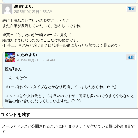
匿名T
より:
返信
2015年10月21日 1:55 AM
表に山積みされていたのを空にしたのに
また在庫が復活していたって、恐ろしいですね。
※買ってらしたのが一瞬メ○ーズに見えて
頭抱えそうになったのはここだけの秘密です。
(仕事上、それらと粉ミルクは段ボール箱に入った状態でよく見るので)
いため
より:
返信
2015年10月21日 2:24 AM
匿名Tさん
こんにちは^^
メ○ーズはパンツタイプなどかなり高騰していましたからね。(^_^;)
コストコは仕入れ先としては良いのですが、同業も多いのでうまくやらないと
利益の食い合いになってしまいますね。(^_^;)
コメントを残す
メールアドレスが公開されることはありません。
*
が付いている欄は必須項目で
す