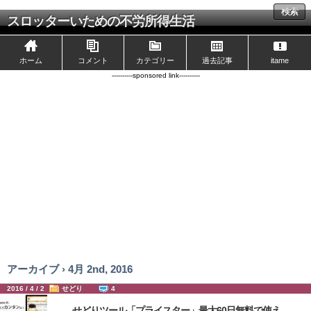
検索
スロッターいための不労所得生活
ホーム
コメント
カテゴリー
過去記事
itame
----------sponsored link----------
アーカイブ › 4月 2nd, 2016
2016 / 4 / 2
せどり
4
せどりツール「プライスター」最大60日無料で使え