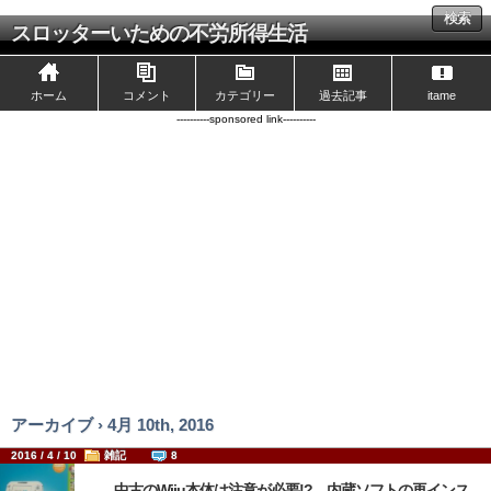
検索
スロッターいための不労所得生活
ホーム
コメント
カテゴリー
過去記事
itame
----------sponsored link----------
アーカイブ › 4月 10th, 2016
2016 / 4 / 10
雑記
8
中古のWiiu本体は注意が必要!? 内蔵ソフトの再インス