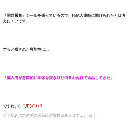
「開封厳禁」シールを張っているので、FBA入庫時に開けられたとは考
えにくいです…
すると残された可能性は…
「購入者が意図的に本体を抜き取り何食わぬ顔で返品してきた」
ですね。
( ﾟДﾟ)ｺﾞﾙｧ!!
※ちなみにこの手の返品は過去数回あります…(;´･ω･)