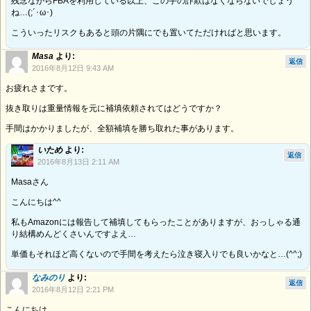
残念ながらFBAを利用している以上、この手の詐欺はなくならないでしょう
ね…(;´･ω･)
こういったリスクもあると頭の片隅にでも置いてただければと思います。
Masa
より:
返信
2016年8月12日 9:43 AM
お疲れさまです。
抜き取りは重量情報を元に補填依頼されてはどうですか？
手間はかかりましたが、全額補填を勝ち取れた事があります。
いため
より:
返信
2016年8月13日 2:11 AM
Masaさん
こんにちは^^
私もAmazonには報告して補填してもらったことがありますが、おっしゃる通
り結構めんどくさいんですよえ…
単価もそれほど高くないので手間を考えたら泣き寝入りでも良いかなと…(^^;)
なみのり
より:
返信
2016年8月12日 2:21 PM
こんにちは。