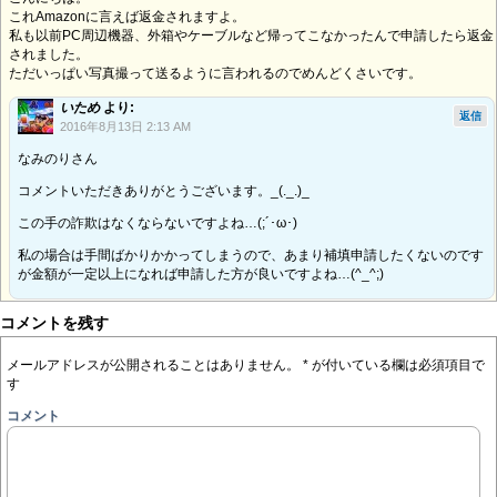
これAmazonに言えば返金されますよ。
私も以前PC周辺機器、外箱やケーブルなど帰ってこなかったんで申請したら返金
されました。
ただいっぱい写真撮って送るように言われるのでめんどくさいです。
いため
より:
返信
2016年8月13日 2:13 AM
なみのりさん
コメントいただきありがとうございます。_(._.)_
この手の詐欺はなくならないですよね…(;´･ω･)
私の場合は手間ばかりかかってしまうので、あまり補填申請したくないのです
が金額が一定以上になれば申請した方が良いですよね…(^_^;)
コメントを残す
メールアドレスが公開されることはありません。
*
が付いている欄は必須項目で
す
コメント