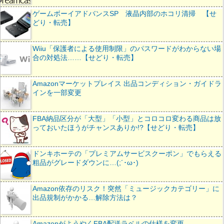
ゲームボーイアドバンスSP 液晶内部のホコリ清掃 【せ
どり・転売】
Wiiu「保護者による使用制限」のパスワードがわからない場
合の対処法……【せどり・転売】
Amazonマーケットプレイス 出品コンディション・ガイドラ
インを一部変更
FBA納品区分が「大型」「小型」とコロコロ変わる商品は放
っておいたほうがチャンスありか!?【せどり・転売】
ドンキホーテの「プレミアムサービスクーポン」でもらえる
粗品がグレードダウンに…(;´･ω･)
Amazon依存のリスク！突然「ミュージックカテゴリー」に
出品規制がかかる…解除方法は？
AmazonがようやくFBA配送ラベルの仕様を変更。