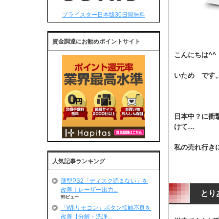
プライスター日本版30日間無料
資金調達にお勧めポイントサイト
こんにちは^^
いため です。<
日本中？に衝撃
けて…
私の売れ行き
人気記事ランキング
薄型PS2「ディスク読まない」を
改善！レーザー出力...
とり
95ビュー
「Wiiリモコン」ボタン接触不良を
改善【分解・洗浄...