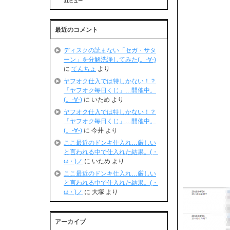
31ビュー
最近のコメント
ディスクの読まない「セガ・サタ
ーン」を分解洗浄してみた(。-∀-)
に
てんちょ
より
ヤフオク仕入では特しかない！？
「ヤフオク毎日くじ」…開催中。
(。-∀-)
に
いため
より
ヤフオク仕入では特しかない！？
「ヤフオク毎日くじ」…開催中。
(。-∀-)
に
今井
より
ここ最近のドンキ仕入れ…厳しい
と言われる中で仕入れた結果。(・
ω・)ノ
に
いため
より
ここ最近のドンキ仕入れ…厳しい
と言われる中で仕入れた結果。(・
ω・)ノ
に
大塚
より
アーカイブ