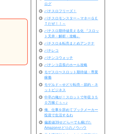
ログ
パチスロフリーズ！
パチスロモンスター～マネーＧＥ
Ｔだぜ！！～
パチスロ期待値見える化 『スロッ
ト天井・解析・攻略』
パチスロ＆転売まとめアンテナ
パチレコ
パチンコウォッチ
パチンコ店長のホール攻略
モゲスロ〜スロット期待値・専業
稼働
モゲルド～せどり転売・節約・ネ
ットビジネス
中卒の俺が！スロットで年収３５
０万稼ぐぅ～♪
俺、仕事を辞めてブックメーカー
投資で生活するわ
偏差値39せどらーでも稼げた
Amazonせどりのノウハウ