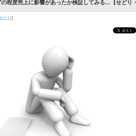
どの程度売上に影響があったか検証してみる…【せどり
せどり
]