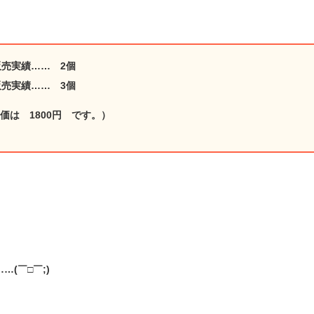
の販売実績…… 2個
の販売実績…… 3個
価は 1800円 です。）
…(￣□￣;)