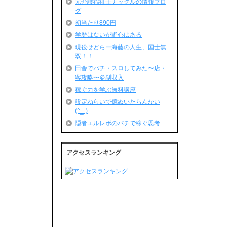
元介護福祉士ナックルの情報ブロ
グ
初当たり890円
学歴はないが野心はある
現役せどらー海藤の人生、国士無
双！！
田舎でパチ・スロしてみた〜店・
客攻略〜＠副収入
稼ぐ力を学ぶ無料講座
設定ねらいで億ぬいたらんかい
(^_-)
隠者エルレボのパチで稼ぐ思考
アクセスランキング