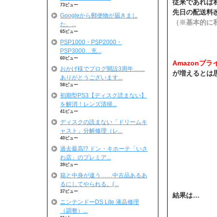
従来であれば
73ビュー
先日の配送料
Googleから郵便物が届きまし
（※基本的に
た。...
65ビュー
PSP1000・PSP2000・
PSP3000…充...
60ビュー
Amazonプ
おかげ様でブログ開設3周年……
が増えるとは思
ありがとうございます...
58ビュー
初期型PS3【ディスク読まない】
を解消！レンズ清掃...
41ビュー
ディスクの読まない「ドリームキ
ャスト」分解修理（レ...
40ビュー
過去最高!? ドン・キホーテ「いさ
わ店」のプレミア...
39ビュー
箱と中身が違う……中古品あるあ
るにしてやられる。(...
37ビュー
結果は…
ニンテンドーDS Lite 液晶修理
（調整）...