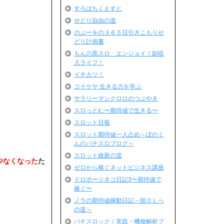
すろぱちくえすと
せどり自由の道
のぶーをの３６５日引きこもりせ
どり計画書
もんの黒スロ エンジョイ！副収
入ライフ！
イチカツ！
コイケヤ 生きる力を学ぶ
サラリーマンクロロのつぶやき
スロっとむ〜期待値で生きる〜
スロット日報
スロット期待値一人占め～ぽのく
んのパチスロブログ～
スロット維新の道
少なくなった
た
ゼロから稼ぐネットビジネス講座
ドロボー☆ネコ日記3〜期待値で
稼ぐ〜
ノラの期待値稼動日記～脱ＯＬへ
の道～
パチスロック｜実践・機種解析ブ