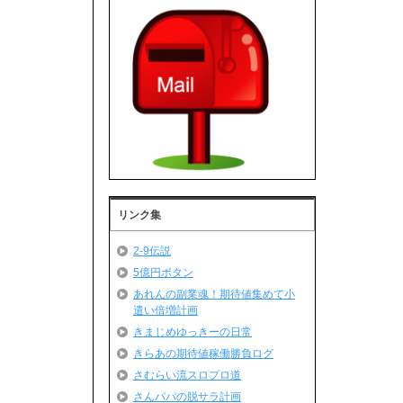
リンク集
2-9伝説
5億円ボタン
あれんの副業魂！期待値集めて小
遣い倍増計画
きまじめゆっきーの日常
きらあの期待値稼働勝負ログ
さむらい流スロプロ道
さんパパの脱サラ計画