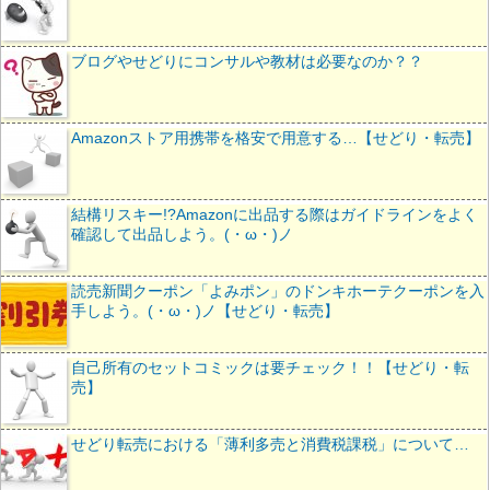
ブログやせどりにコンサルや教材は必要なのか？？
Amazonストア用携帯を格安で用意する…【せどり・転売】
結構リスキー!?Amazonに出品する際はガイドラインをよく
確認して出品しよう。(・ω・)ノ
読売新聞クーポン「よみポン」のドンキホーテクーポンを入
手しよう。(・ω・)ノ【せどり・転売】
自己所有のセットコミックは要チェック！！【せどり・転
売】
せどり転売における「薄利多売と消費税課税」について…