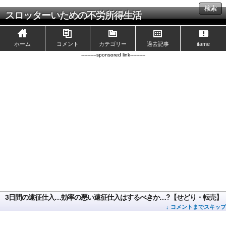
検索
スロッターいための不労所得生活
ホーム
コメント
カテゴリー
過去記事
itame
----------sponsored link----------
3日間の遠征仕入…効率の悪い遠征仕入はするべきか…?【せどり・転売】
↓ コメントまでスキップ