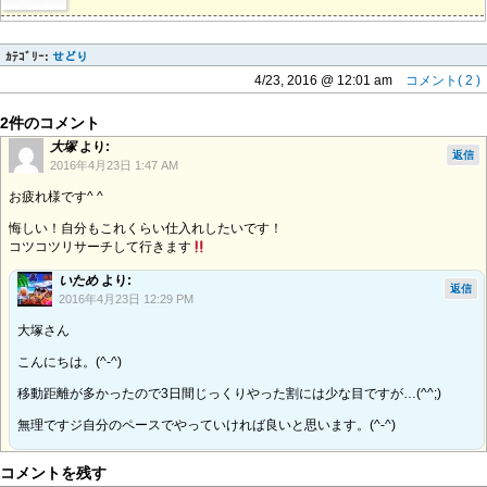
ｶﾃｺﾞﾘｰ:
せどり
4/23, 2016 @ 12:01 am
コメント( 2 )
2件のコメント
大塚
より:
返信
2016年4月23日 1:47 AM
お疲れ様です^ ^
悔しい！自分もこれくらい仕入れしたいです！
コツコツリサーチして行きます
いため
より:
返信
2016年4月23日 12:29 PM
大塚さん
こんにちは。(^-^)
移動距離が多かったので3日間じっくりやった割には少な目ですが…(^^;)
無理ですジ自分のペースでやっていければ良いと思います。(^-^)
コメントを残す